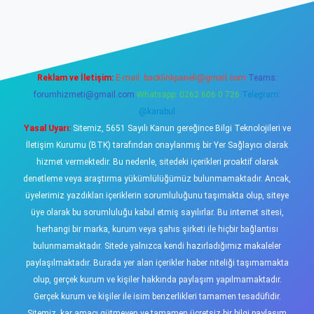
texper.xyz/
elexbetgiris.org
Reklam ve İletişim:
E-mail:
backlinkpaneli@gmail.com
Teams:
forumhizmeti@gmail.com
Whatsapp: 0262 606 0 726
Telegram:
@karabul
Yasal Uyarı:
Sitemiz, 5651 Sayılı Kanun gereğince Bilgi Teknolojileri ve
İletişim Kurumu (BTK) tarafından onaylanmış bir Yer Sağlayıcı olarak
hizmet vermektedir. Bu nedenle, sitedeki içerikleri proaktif olarak
denetleme veya araştırma yükümlülüğümüz bulunmamaktadır. Ancak,
üyelerimiz yazdıkları içeriklerin sorumluluğunu taşımakta olup, siteye
üye olarak bu sorumluluğu kabul etmiş sayılırlar. Bu internet sitesi,
herhangi bir marka, kurum veya şahıs şirketi ile hiçbir bağlantısı
bulunmamaktadır. Sitede yalnızca kendi hazırladığımız makaleler
paylaşılmaktadır. Burada yer alan içerikler haber niteliği taşımamakta
olup, gerçek kurum ve kişiler hakkında paylaşım yapılmamaktadır.
Gerçek kurum ve kişiler ile isim benzerlikleri tamamen tesadüfidir.
Sitemiz, kar amacı gütmeyen ve tamamen ücretsiz bir bilgi paylaşım