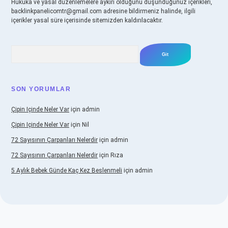
Hukuka ve yasal düzenlemelere aykırı olduğunu düşündüğünüz içerikleri,
backlinkpanelicomtr@gmail.com
adresine bildirmeniz halinde, ilgili
içerikler yasal süre içerisinde sitemizden kaldırılacaktır.
Arama
SON YORUMLAR
Çipin Içinde Neler Var
için
admin
Çipin Içinde Neler Var
için
Nil
72 Sayısının Çarpanları Nelerdir
için
admin
72 Sayısının Çarpanları Nelerdir
için
Rıza
5 Aylık Bebek Günde Kaç Kez Beslenmeli
için
admin