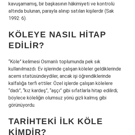
kavuşamamış, bir başkasının hâkimiyeti ve kontrolü
altında bulunan, parayla alınıp satılan kişilerdir (Sak
1992: 6).
KÖLEYE NASIL HITAP
EDILIR?
“Köle” kelimesi Osmanlı toplumunda pek sık
kullanılmazdı. Ev işlerinde çalışan köleler geldiklerinde
acemi statüsündeydiler, ancak işi öğrendiklerinde
kalfalığa terfi ettiler. Özel işlerde çalışan kölelere
“dadı”, “kız kardeş”, “aşçı” gibi sıfatlarla hitap edilirdi;
böylece köleliğin olumsuz yönü gizli kalmış gibi
görünüyordu.
TARIHTEKI ILK KÖLE
KIMDIR?