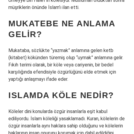
Ümeyye bin Halef’in kölesiydi. Müslüman olduktan sonra
müşriklerin önünde İslam’ı ilan etti.
MUKATEBE NE ANLAMA
GELIR?
Mukataba, sözlükte “yazmak” anlamına gelen ketb
(kitabet) kökünden türemiş olup “uymak” anlamına gelir.
Fıkıh terimi olarak, bir köle veya cariyenin, bir bedel
karşılığında efendisiyle özgürlüğünü elde etmek için
yaptığı anlaşmayı ifade eder.
ISLAMDA KÖLE NEDIR?
Köleler dini konularda özgür insanlarla eşit kabul
ediliyordu. İslam köleliği yasaklamadı. Kuran, kölelerin de
özgür insanlarla aynı haklara sahip olduğunu ve kölelerin
haklarının insan onurunu korumak için dahil edildiğini