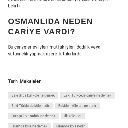
belirtir.
OSMANLIDA NEDEN
CARIYE VARDI?
Bu cariyeler ev işleri, mutfak işleri, dadılık veya
sütannelik yapmak üzere tutulurlardı.
Tarih:
Makaleler
Eski dilde kul köle ne demek
Eski Türkçede cariye ne demek
Eski Türklerde köle nedir
Eskiden kölelere ne denir
Farsça köle sahibi ne demek
Ilk köle kim
Islamda köle ne demek
Islamda köle nedir