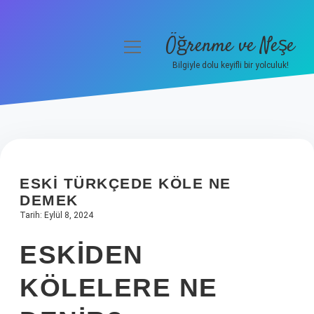
Öğrenme ve Neşe
menüyü
aç
Bilgiyle dolu keyifli bir yolculuk!
Anasayfa
Gizlilik Politikası
Yasal Uyarı
ESKI TÜRKÇEDE KÖLE NE
Hakkımızda
DEMEK
Tarih: Eylül 8, 2024
ESKIDEN
KÖLELERE NE