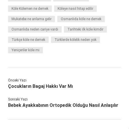
Köle Kölemen ne demek
Köleye nasıl hitap edilir
Mukatebe ne anlama gelir
Osmanlıda köle ne demek
Osmanlıda neden cariye vardı
Tarihteki ilk köle kimdir
Türkçe köle ne demek
Türklerde kölelik neden yok
Yeniçeriler köle mi
Önceki Yazı
Çocukların Bagaj Hakkı Var Mı
Sonraki Yazı
Bebek Ayakkabının Ortopedik Olduğu Nasıl Anlaşılır