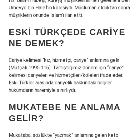
Hz. Bilal-i Habeşî, Kureyş müşriklerinin ileri gelenlerinden
Ümeyye bin Halef’in kölesiydi. Müslüman olduktan sonra
müşriklerin önünde İslam’ı ilan etti.
ESKI TÜRKÇEDE CARIYE
NE DEMEK?
Cariye kelimesi “kız, hizmetçi, cariye” anlamına gelir
(Mutçalı 1995:116). Tartıştığımız dönem için “cariye”
kelimesi cariyeleri ve hizmetçileri/köleleri ifade eder.
Eski Türkler arasında cariyelik hakkındaki bilgiler
hükümdarın haremiyle sınırlıydı.
MUKATEBE NE ANLAMA
GELIR?
Mukataba, sözlükte “yazmak” anlamına gelen ketb