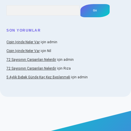
Arama
SON YORUMLAR
Çipin Içinde Neler Var
için
admin
Çipin Içinde Neler Var
için
Nil
72 Sayısının Çarpanları Nelerdir
için
admin
72 Sayısının Çarpanları Nelerdir
için
Rıza
5 Aylık Bebek Günde Kaç Kez Beslenmeli
için
admin
betexper.xyz/
elexbetgiris.org