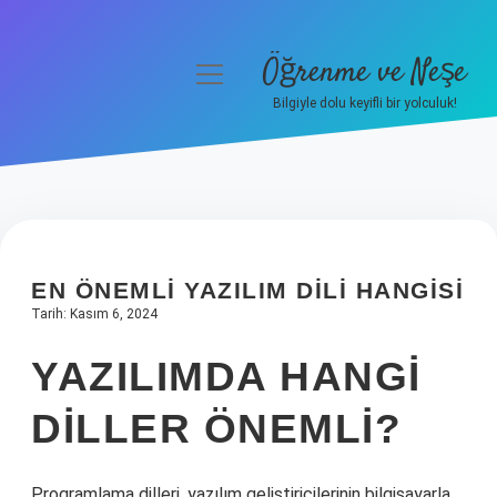
Öğrenme ve Neşe
menüyü
aç
Bilgiyle dolu keyifli bir yolculuk!
Anasayfa
Gizlilik Politikası
Yasal Uyarı
EN ÖNEMLI YAZILIM DILI HANGISI
Hakkımızda
Tarih: Kasım 6, 2024
YAZILIMDA HANGI
DILLER ÖNEMLI?
Programlama dilleri, yazılım geliştiricilerinin bilgisayarla