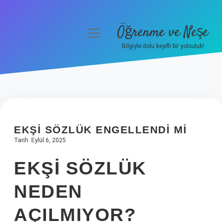
Öğrenme ve Neşe
menüyü
aç
Bilgiyle dolu keyifli bir yolculuk!
Anasayfa
Gizlilik Politikası
Yasal Uyarı
EKŞI SÖZLÜK ENGELLENDI MI
Hakkımızda
Tarih: Eylül 6, 2025
EKŞI SÖZLÜK
NEDEN
AÇILMIYOR?