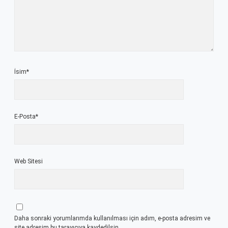
İsim*
E-Posta*
Web Sitesi
Daha sonraki yorumlarımda kullanılması için adım, e-posta adresim ve
site adresim bu tarayıcıya kaydedilsin.