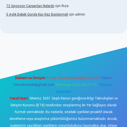
72 Sayısının Çarpanları Nelerdir
için
Rıza
5 Aylık Bebek Günde Kaç Kez Beslenmeli
için
admin
www.betexper.xyz/
elexbetgiris.org
Reklam ve İletişim:
E-mail:
backlinkpaneli@gmail.com
Teams:
forumhizmeti@gmail.com
Whatsapp: 0262 606 0 726
Telegram:
@karabul
Yasal Uyarı:
Sitemiz, 5651 Sayılı Kanun gereğince Bilgi Teknolojileri ve
İletişim Kurumu (BTK) tarafından onaylanmış bir Yer Sağlayıcı olarak
hizmet vermektedir. Bu nedenle, sitedeki içerikleri proaktif olarak
denetleme veya araştırma yükümlülüğümüz bulunmamaktadır. Ancak,
üyelerimiz yazdıkları içeriklerin sorumluluğunu taşımakta olup, siteye