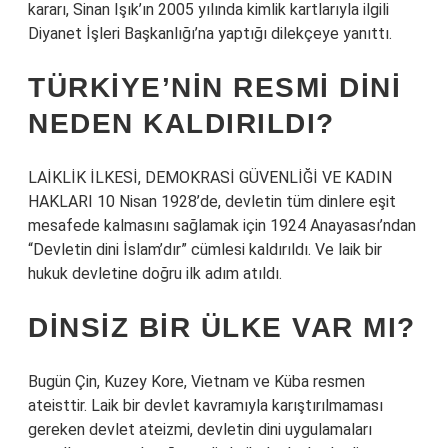
kararı, Sinan Işık’ın 2005 yılında kimlik kartlarıyla ilgili
Diyanet İşleri Başkanlığı’na yaptığı dilekçeye yanıttı.
TÜRKIYE’NIN RESMI DINI
NEDEN KALDIRILDI?
LAİKLİK İLKESİ, DEMOKRASİ GÜVENLİĞİ VE KADIN
HAKLARI 10 Nisan 1928’de, devletin tüm dinlere eşit
mesafede kalmasını sağlamak için 1924 Anayasası’ndan
“Devletin dini İslam’dır” cümlesi kaldırıldı. Ve laik bir
hukuk devletine doğru ilk adım atıldı.
DINSIZ BIR ÜLKE VAR MI?
Bugün Çin, Kuzey Kore, Vietnam ve Küba resmen
ateisttir. Laik bir devlet kavramıyla karıştırılmaması
gereken devlet ateizmi, devletin dini uygulamaları