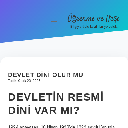
Öğrenme ve Neşe
menüyü
aç
Bilgiyle dolu keyifli bir yolculuk!
Anasayfa
Gizlilik Politikası
Yasal Uyarı
DEVLET DINI OLUR MU
Hakkımızda
Tarih: Ocak 23, 2025
DEVLETIN RESMI
DINI VAR MI?
1924 Anayasası 10 Nisan 1928’de 1222 sayılı Kanunla