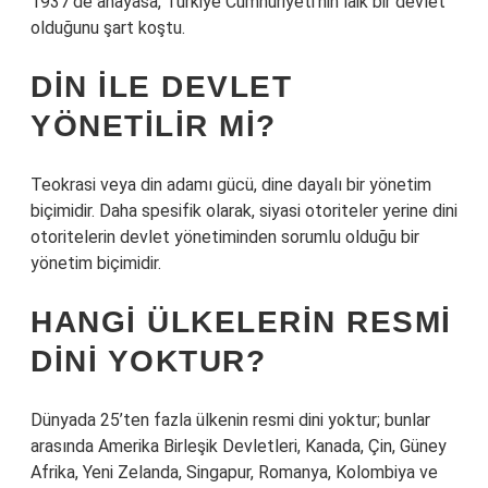
1937’de anayasa, Türkiye Cumhuriyeti’nin laik bir devlet
olduğunu şart koştu.
DIN ILE DEVLET
YÖNETILIR MI?
Teokrasi veya din adamı gücü, dine dayalı bir yönetim
biçimidir. Daha spesifik olarak, siyasi otoriteler yerine dini
otoritelerin devlet yönetiminden sorumlu olduğu bir
yönetim biçimidir.
HANGI ÜLKELERIN RESMI
DINI YOKTUR?
Dünyada 25’ten fazla ülkenin resmi dini yoktur; bunlar
arasında Amerika Birleşik Devletleri, Kanada, Çin, Güney
Afrika, Yeni Zelanda, Singapur, Romanya, Kolombiya ve