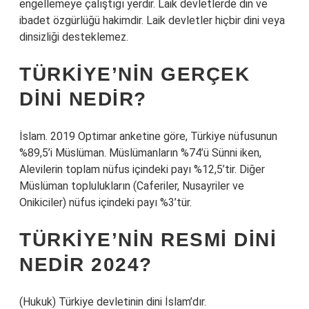
engellemeye çalıştığı yerdir. Laik devletlerde din ve
ibadet özgürlüğü hakimdir. Laik devletler hiçbir dini veya
dinsizliği desteklemez.
TÜRKIYE’NIN GERÇEK
DINI NEDIR?
İslam. 2019 Optimar anketine göre, Türkiye nüfusunun
%89,5’i Müslüman. Müslümanların %74’ü Sünni iken,
Alevilerin toplam nüfus içindeki payı %12,5’tir. Diğer
Müslüman toplulukların (Caferiler, Nusayriler ve
Onikiciler) nüfus içindeki payı %3’tür.
TÜRKIYE’NIN RESMI DINI
NEDIR 2024?
(Hukuk) Türkiye devletinin dini İslam’dır.