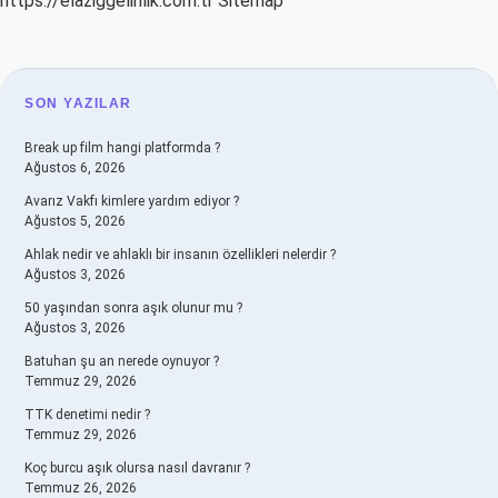
https://elaziggelinlik.com.tr
Sitemap
SIDEBAR
SON YAZILAR
Break up film hangi platformda ?
Ağustos 6, 2026
Avarız Vakfı kimlere yardım ediyor ?
Ağustos 5, 2026
Ahlak nedir ve ahlaklı bir insanın özellikleri nelerdir ?
Ağustos 3, 2026
50 yaşından sonra aşık olunur mu ?
Ağustos 3, 2026
Batuhan şu an nerede oynuyor ?
Temmuz 29, 2026
TTK denetimi nedir ?
Temmuz 29, 2026
Koç burcu aşık olursa nasıl davranır ?
Temmuz 26, 2026