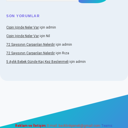
SON YORUMLAR
Çipin Içinde Neler Var
için
admin
Çipin Içinde Neler Var
için
Nil
72 Sayısının Çarpanları Nelerdir
için
admin
72 Sayısının Çarpanları Nelerdir
için
Rıza
5 Aylık Bebek Günde Kaç Kez Beslenmeli
için
admin
https://www.betexper.xyz/
elexbetgiris.org
Reklam ve İletişim:
E-mail:
backlinkpaneli@gmail.com
Teams: