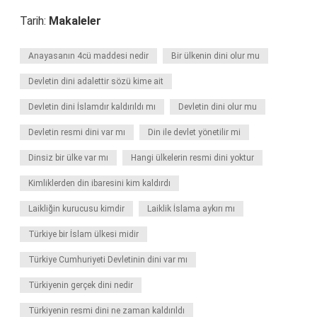
Tarih:
Makaleler
Anayasanın 4cü maddesi nedir
Bir ülkenin dini olur mu
Devletin dini adalettir sözü kime ait
Devletin dini İslamdır kaldırıldı mı
Devletin dini olur mu
Devletin resmi dini var mı
Din ile devlet yönetilir mi
Dinsiz bir ülke var mı
Hangi ülkelerin resmi dini yoktur
Kimliklerden din ibaresini kim kaldırdı
Laikliğin kurucusu kimdir
Laiklik İslama aykırı mı
Türkiye bir İslam ülkesi midir
Türkiye Cumhuriyeti Devletinin dini var mı
Türkiyenin gerçek dini nedir
Türkiyenin resmi dini ne zaman kaldırıldı