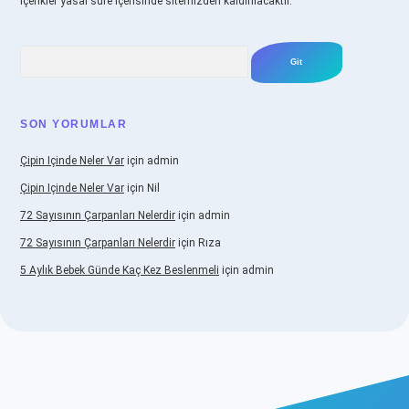
içerikler yasal süre içerisinde sitemizden kaldırılacaktır.
Arama
SON YORUMLAR
Çipin Içinde Neler Var
için
admin
Çipin Içinde Neler Var
için
Nil
72 Sayısının Çarpanları Nelerdir
için
admin
72 Sayısının Çarpanları Nelerdir
için
Rıza
5 Aylık Bebek Günde Kaç Kez Beslenmeli
için
admin
w.betexper.xyz/
elexbetgiris.org