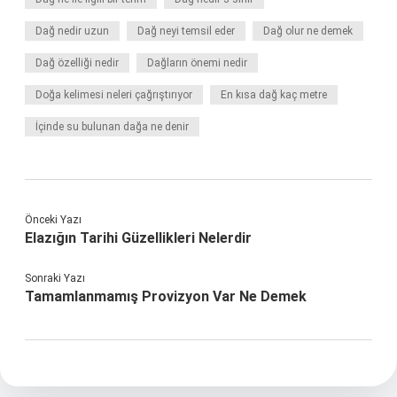
Dağ nedir uzun
Dağ neyi temsil eder
Dağ olur ne demek
Dağ özelliği nedir
Dağların önemi nedir
Doğa kelimesi neleri çağrıştırıyor
En kısa dağ kaç metre
İçinde su bulunan dağa ne denir
Önceki Yazı
Elazığın Tarihi Güzellikleri Nelerdir
Sonraki Yazı
Tamamlanmamış Provizyon Var Ne Demek