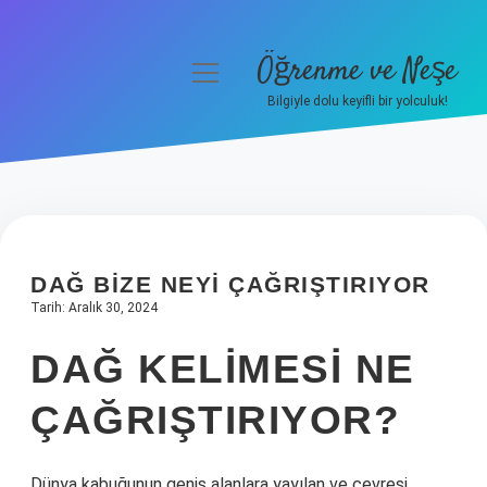
Öğrenme ve Neşe
menüyü
aç
Bilgiyle dolu keyifli bir yolculuk!
Anasayfa
Gizlilik Politikası
Yasal Uyarı
DAĞ BIZE NEYI ÇAĞRIŞTIRIYOR
Hakkımızda
Tarih: Aralık 30, 2024
DAĞ KELIMESI NE
ÇAĞRIŞTIRIYOR?
Dünya kabuğunun geniş alanlara yayılan ve çevresi