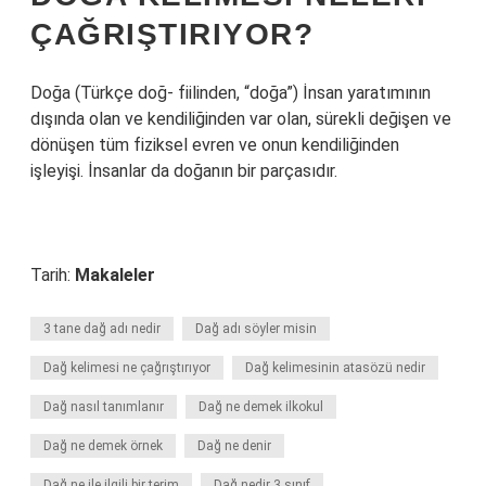
ÇAĞRIŞTIRIYOR?
Doğa (Türkçe doğ- fiilinden, “doğa”) İnsan yaratımının
dışında olan ve kendiliğinden var olan, sürekli değişen ve
dönüşen tüm fiziksel evren ve onun kendiliğinden
işleyişi. İnsanlar da doğanın bir parçasıdır.
Tarih:
Makaleler
3 tane dağ adı nedir
Dağ adı söyler misin
Dağ kelimesi ne çağrıştırıyor
Dağ kelimesinin atasözü nedir
Dağ nasıl tanımlanır
Dağ ne demek ilkokul
Dağ ne demek örnek
Dağ ne denir
Dağ ne ile ilgili bir terim
Dağ nedir 3 sınıf