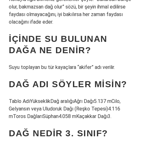
olur, bakmazsan dağ olur” sözü, bir şeyin ihmal edilirse
faydası olmayacağını, iyi bakılırsa her zaman faydası
olacağını ifade eder.
İÇINDE SU BULUNAN
DAĞA NE DENIR?
Suyu toplayan bu tür kayaçlara “akifer” adı verilir.
DAĞ ADI SÖYLER MISIN?
Tablo AdıYükseklikDağ aralığıAğrı Dağı5.137 mCilo,
Gelyansın veya Uludoruk Dağı (Reşko Tepesi)4.116
mToros DağlarıSüphan4.058 mKaçakkar Dağı3.
DAĞ NEDIR 3. SINIF?