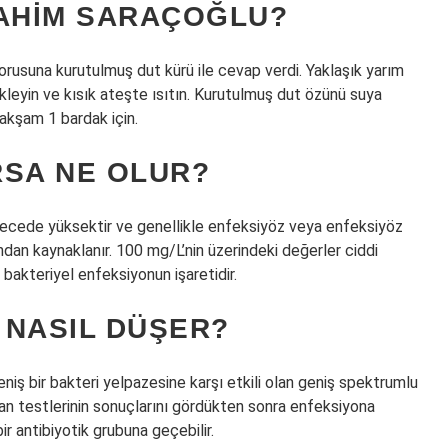
RAHIM SARAÇOĞLU?
orusuna kurutulmuş dut kürü ile cevap verdi. Yaklaşık yarım
leyin ve kısık ateşte ısıtın. Kurutulmuş dut özünü suya
akşam 1 bardak için.
RSA NE OLUR?
recede yüksektir ve genellikle enfeksiyöz veya enfeksiyöz
ndan kaynaklanır. 100 mg/L’nin üzerindeki değerler ciddi
bakteriyel enfeksiyonun işaretidir.
 NASIL DÜŞER?
Geniş bir bakteri yelpazesine karşı etkili olan geniş spektrumlu
r kan testlerinin sonuçlarını gördükten sonra enfeksiyona
bir antibiyotik grubuna geçebilir.