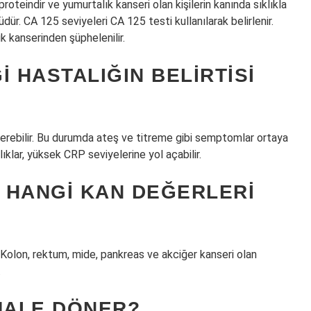
roteindir ve yumurtalık kanseri olan kişilerin kanında sıklıkla
dür. CA 125 seviyeleri CA 125 testi kullanılarak belirlenir.
 kanserinden şüphelenilir.
 HASTALIĞIN BELIRTISI
rebilir. Bu durumda ateş ve titreme gibi semptomlar ortaya
talıklar, yüksek CRP seviyelerine yol açabilir.
 HANGI KAN DEĞERLERI
Kolon, rektum, mide, pankreas ve akciğer kanseri olan
.
MALE DÖNER?