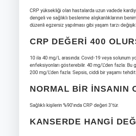
CRP yüksekliği olan hastalarda uzun vadede kardiyo
dengeli ve sağlıklı beslenme alışkanlıklarının beni
düzenli egzersiz yapılması gibi yaşam tarzı değişikl
CRP DEĞERI 400 OLUR
10 ila 40 mg/L arasında: Covid-19 veya solunum yol
enfeksiyonları gösterebilir. 40 mg/L’den fazla: Bu ge
200 mg/L’den fazla: Sepsis, ciddi bir yaşamı tehdi
NORMAL BIR INSANIN 
Sağlıklı kişilerin %90’ında CRP değeri 3’tür.
KANSERDE HANGI DEĞ