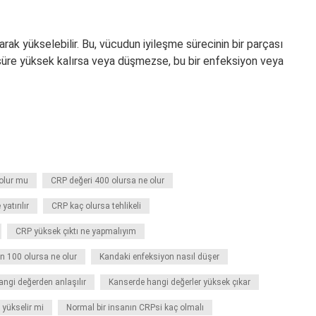
ak yükselebilir. Bu, vücudun iyileşme sürecinin bir parçası
 süre yüksek kalırsa veya düşmezse, bu bir enfeksiyon veya
olur mu
CRP değeri 400 olursa ne olur
atırılır
CRP kaç olursa tehlikeli
CRP yüksek çıktı ne yapmalıyım
n 100 olursa ne olur
Kandaki enfeksiyon nasıl düşer
ngi değerden anlaşılır
Kanserde hangi değerler yüksek çıkar
yükselir mi
Normal bir insanın CRPsi kaç olmalı