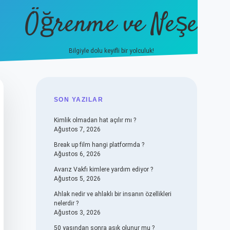
Öğrenme ve Neşe
Bilgiyle dolu keyifli bir yolculuk!
hiltonbet güncel giriş
https://www.be
SIDEBAR
SON YAZILAR
Kimlik olmadan hat açılır mı ?
Ağustos 7, 2026
Break up film hangi platformda ?
Ağustos 6, 2026
Avarız Vakfı kimlere yardım ediyor ?
Ağustos 5, 2026
Ahlak nedir ve ahlaklı bir insanın özellikleri
nelerdir ?
Ağustos 3, 2026
50 yaşından sonra aşık olunur mu ?