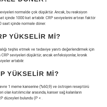
seviyeleri normalde çok düşüktür. Ancak, bu reaksiyon
at içinde 1000 kat artabilir. CRP seviyelerini artıran faktör
0 saat içinde normale döner.
P YÜKSELIR MI?
stalığı teşhis etmek ve tedaviye yanıtı değerlendirmek için
nda CRP seviyeleri düşüktür; ancak enfeksiyonlar, kronik
yeler artabilir.
P YÜKSELIR MI?
 evre 1 meme kanserine (%60,9) ve östrojen reseptörü
eri olan katılımcılar arasında, kanser sağ kalanların
P düzeyleri bulundu (P < .