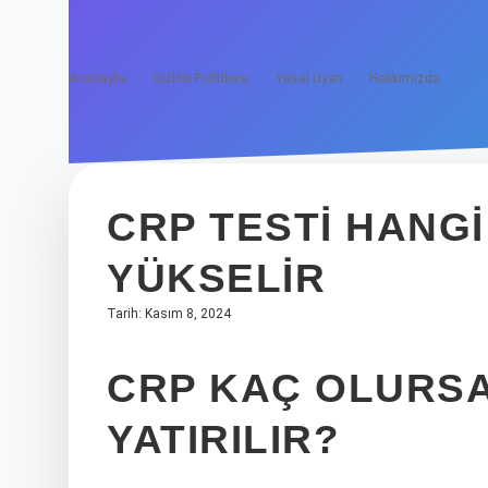
Anasayfa
Gizlilik Politikası
Yasal Uyarı
Hakkımızda
CRP TESTI HANG
YÜKSELIR
Tarih: Kasım 8, 2024
CRP KAÇ OLURS
YATIRILIR?