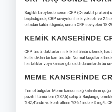
Sağlıklı bireylerde serum CRP (C-reaktif protein) 
başladığında, CRP seviyeleri hızla yükselir ve 24 sa
ortadan kaldırıldığında, serum CRP seviyeleri 18-2
KEMIK KANSERINDE CR
CRP testi, doktorların sıklıkla iltihabı izlemek, ha
kullandıkları bir kan testidir. Normal koşullar altı
hastalıklar veya kanser gibi ciddi durumlarda bu sevi
MEME KANSERINDE CR
Temel bulgular. Meme kanseri sağ kalanların çoğu
pozitif tümörlere (%87,6) sahipti. Başlangıç ​​örnekl
%42,4’ünde ve kontrollerin %26,1’inde ≥ 3 mg/L CR