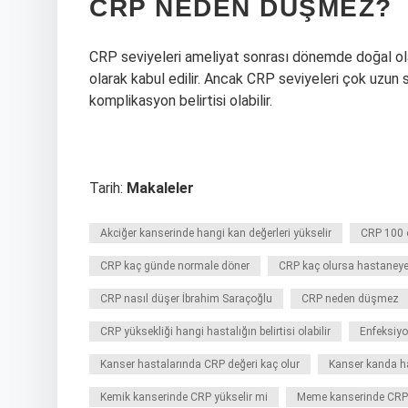
CRP NEDEN DÜŞMEZ?
CRP seviyeleri ameliyat sonrası dönemde doğal olar
olarak kabul edilir. Ancak CRP seviyeleri çok uzun
komplikasyon belirtisi olabilir.
Tarih:
Makaleler
Akciğer kanserinde hangi kan değerleri yükselir
CRP 100 
CRP kaç günde normale döner
CRP kaç olursa hastaneye y
CRP nasıl düşer İbrahim Saraçoğlu
CRP neden düşmez
CRP yüksekliği hangi hastalığın belirtisi olabilir
Enfeksiyo
Kanser hastalarında CRP değeri kaç olur
Kanser kanda ha
Kemik kanserinde CRP yükselir mi
Meme kanserinde CRP 