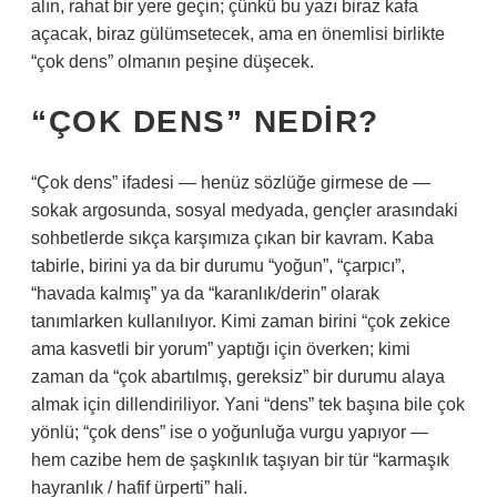
alın, rahat bir yere geçin; çünkü bu yazı biraz kafa
açacak, biraz gülümsetecek, ama en önemlisi birlikte
“çok dens” olmanın peşine düşecek.
“ÇOK DENS” NEDIR?
“Çok dens” ifadesi — henüz sözlüğe girmese de —
sokak argosunda, sosyal medyada, gençler arasındaki
sohbetlerde sıkça karşımıza çıkan bir kavram. Kaba
tabirle, birini ya da bir durumu “yoğun”, “çarpıcı”,
“havada kalmış” ya da “karanlık/derin” olarak
tanımlarken kullanılıyor. Kimi zaman birini “çok zekice
ama kasvetli bir yorum” yaptığı için överken; kimi
zaman da “çok abartılmış, gereksiz” bir durumu alaya
almak için dillendiriliyor. Yani “dens” tek başına bile çok
yönlü; “çok dens” ise o yoğunluğa vurgu yapıyor —
hem cazibe hem de şaşkınlık taşıyan bir tür “karmaşık
hayranlık / hafif ürperti” hali.