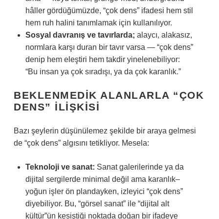
hâller gördüğümüzde, “çok dens” ifadesi hem stil
hem ruh halini tanımlamak için kullanılıyor.
Sosyal davranış ve tavırlarda;
alaycı, alakasız,
normlara karşı duran bir tavır varsa — “çok dens”
denip hem eleştiri hem takdir yinelenebiliyor:
“Bu insan ya çok sıradışı, ya da çok karanlık.”
BEKLENMEDIK ALANLARLA “ÇOK
DENS” ILIŞKISI
Bazı şeylerin düşünülemez şekilde bir araya gelmesi
de “çok dens” algısını tetikliyor. Mesela:
Teknoloji ve sanat:
Sanat galerilerinde ya da
dijital sergilerde minimal değil ama karanlık–
yoğun işler ön plandayken, izleyici “çok dens”
diyebiliyor. Bu, “görsel sanat” ile “dijital alt
kültür”ün kesiştiği noktada doğan bir ifadeye