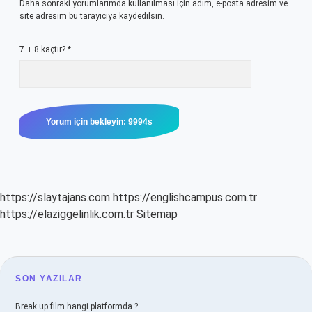
Daha sonraki yorumlarımda kullanılması için adım, e-posta adresim ve
site adresim bu tarayıcıya kaydedilsin.
7 + 8 kaçtır?
*
https://slaytajans.com
https://englishcampus.com.tr
https://elaziggelinlik.com.tr
Sitemap
SIDEBAR
SON YAZILAR
Break up film hangi platformda ?