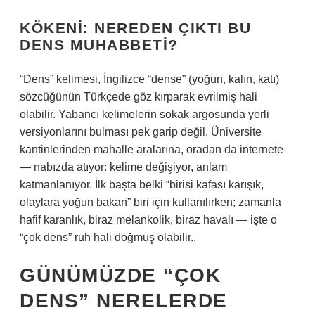
KÖKENI: NEREDEN ÇIKTI BU
DENS MUHABBETI?
“Dens” kelimesi, İngilizce “dense” (yoğun, kalın, katı)
sözcüğünün Türkçede göz kırparak evrilmiş hali
olabilir. Yabancı kelimelerin sokak argosunda yerli
versiyonlarını bulması pek garip değil. Üniversite
kantinlerinden mahalle aralarına, oradan da internete
— nabızda atıyor: kelime değişiyor, anlam
katmanlanıyor. İlk başta belki “birisi kafası karışık,
olaylara yoğun bakan” biri için kullanılırken; zamanla
hafif karanlık, biraz melankolik, biraz havalı — işte o
“çok dens” ruh hali doğmuş olabilir..
GÜNÜMÜZDE “ÇOK
DENS” NERELERDE