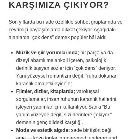
KARŞIMIZA ÇIKIYOR?
Son yıllarda bu ifade özellikle sohbet gruplarında ve
çevrimiçi paylaşımlarda dikkat çekiyor. Aşağıdaki
alanlarda “çok dens” demek popüler hâl aldı:
Müzik ve şiir yorumlarında;
bir parça ya da
dizeyi abartılı melankoli içeren, psikolojik
derinlik taşıyan sözler için “çok dens” deniyor.
Yani yüzeysel romantizm değil, “ruha dokunan
karanlık ama etkileyici”ler.
Filmler, diziler, kitaplarda;
varoluşsal
sorgulamalar, insan ruhunun karanlık hallerini
işleyen yapımlar için kullanılıyor. Sanki “Bu
yapım yüzeyde değil, sizi derinlere çekiyor.”
demenin genç dildeki karşılığı.
Moda ve estetik algıda;
sade bir tişört değil
ama — koyu tonlar, grunge-mod, underground