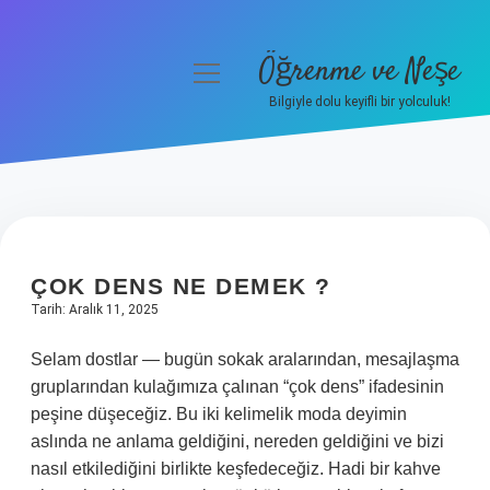
Öğrenme ve Neşe
menüyü
aç
Bilgiyle dolu keyifli bir yolculuk!
Anasayfa
Gizlilik Politikası
Yasal Uyarı
ÇOK DENS NE DEMEK ?
Hakkımızda
Tarih: Aralık 11, 2025
Selam dostlar — bugün sokak aralarından, mesajlaşma
gruplarından kulağımıza çalınan “çok dens” ifadesinin
peşine düşeceğiz. Bu iki kelimelik moda deyimin
aslında ne anlama geldiğini, nereden geldiğini ve bizi
nasıl etkilediğini birlikte keşfedeceğiz. Hadi bir kahve