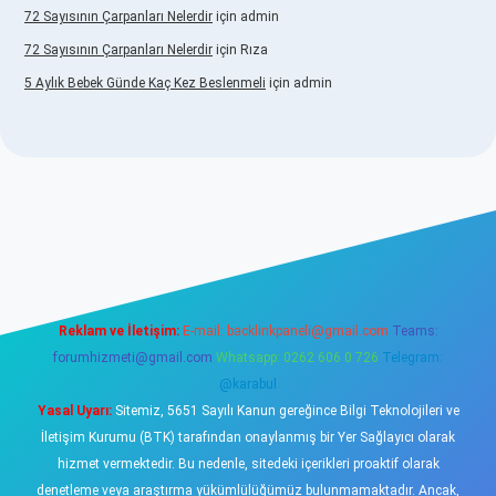
72 Sayısının Çarpanları Nelerdir
için
admin
72 Sayısının Çarpanları Nelerdir
için
Rıza
5 Aylık Bebek Günde Kaç Kez Beslenmeli
için
admin
//www.betexper.xyz/
elexbetgiris.org
Reklam ve İletişim:
E-mail:
backlinkpaneli@gmail.com
Teams:
forumhizmeti@gmail.com
Whatsapp: 0262 606 0 726
Telegram:
@karabul
Yasal Uyarı:
Sitemiz, 5651 Sayılı Kanun gereğince Bilgi Teknolojileri ve
İletişim Kurumu (BTK) tarafından onaylanmış bir Yer Sağlayıcı olarak
hizmet vermektedir. Bu nedenle, sitedeki içerikleri proaktif olarak
denetleme veya araştırma yükümlülüğümüz bulunmamaktadır. Ancak,