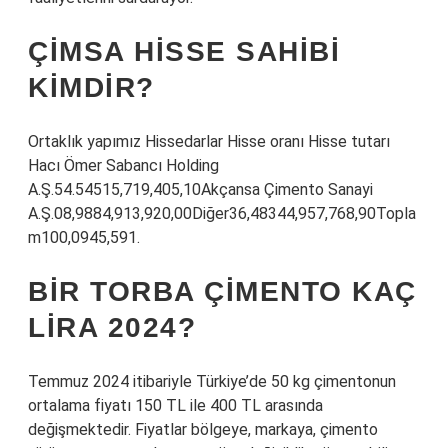
ÇIMSA HISSE SAHIBI
KIMDIR?
Ortaklık yapımız Hissedarlar Hisse oranı Hisse tutarı
Hacı Ömer Sabancı Holding
A.Ş.54.54515,719,405,10Akçansa Çimento Sanayi
A.Ş.08,9884,913,920,00Diğer36,48344,957,768,90Topla
m100,0945,591.
BIR TORBA ÇIMENTO KAÇ
LIRA 2024?
Temmuz 2024 itibariyle Türkiye’de 50 kg çimentonun
ortalama fiyatı 150 TL ile 400 TL arasında
değişmektedir. Fiyatlar bölgeye, markaya, çimento