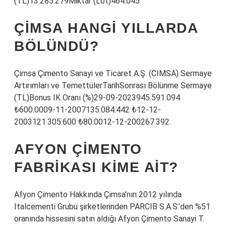
(TL)13.285.279Miktar (Lot)464.045.
ÇIMSA HANGI YILLARDA
BÖLÜNDÜ?
Çimsa Çimento Sanayi ve Ticaret A.Ş. (CIMSA) Sermaye
Artırımları ve TemettülerTarihSonrası Bölünme Sermaye
(TL)Bonus IK Oranı (%)29-09-2023945.591.094
₺600.0009-11-2007135.084.442 ₺12-12-
2003121.305.600 ₺80.0012-12-200267.392.
AFYON ÇIMENTO
FABRIKASI KIME AIT?
Afyon Çimento Hakkında Çimsa’nın 2012 yılında
Italcementi Grubu şirketlerinden PARCIB S.A.S.’den %51
oranında hissesini satın aldığı Afyon Çimento Sanayi T.