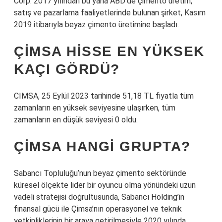
Corp. 2017 yılından bu yana ABD’de çimento üretim,
satış ve pazarlama faaliyetlerinde bulunan şirket, Kasım
2019 itibarıyla beyaz çimento üretimine başladı.
ÇIMSA HISSE EN YÜKSEK
KAÇI GÖRDÜ?
CIMSA, 25 Eylül 2023 tarihinde 51,18 TL fiyatla tüm
zamanların en yüksek seviyesine ulaşırken, tüm
zamanların en düşük seviyesi 0 oldu.
ÇIMSA HANGI GRUPTA?
Sabancı Topluluğu’nun beyaz çimento sektöründe
küresel ölçekte lider bir oyuncu olma yönündeki uzun
vadeli stratejisi doğrultusunda, Sabancı Holding’in
finansal gücü ile Çimsa’nın operasyonel ve teknik
yetkinliklerinin bir araya getirilmesiyle 2020 yılında