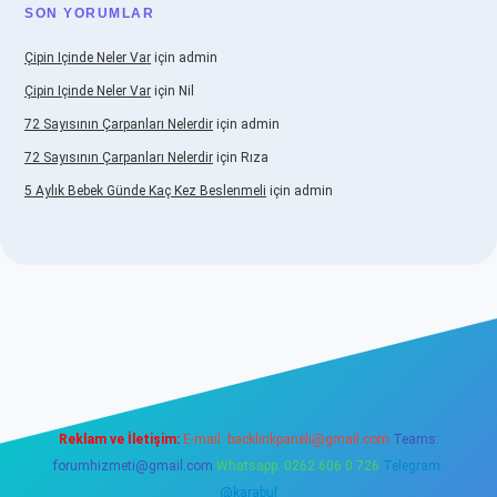
SON YORUMLAR
Çipin Içinde Neler Var
için
admin
Çipin Içinde Neler Var
için
Nil
72 Sayısının Çarpanları Nelerdir
için
admin
72 Sayısının Çarpanları Nelerdir
için
Rıza
5 Aylık Bebek Günde Kaç Kez Beslenmeli
için
admin
w.betexper.xyz/
elexbetgiris.org
Reklam ve İletişim:
E-mail:
backlinkpaneli@gmail.com
Teams:
forumhizmeti@gmail.com
Whatsapp: 0262 606 0 726
Telegram:
@karabul