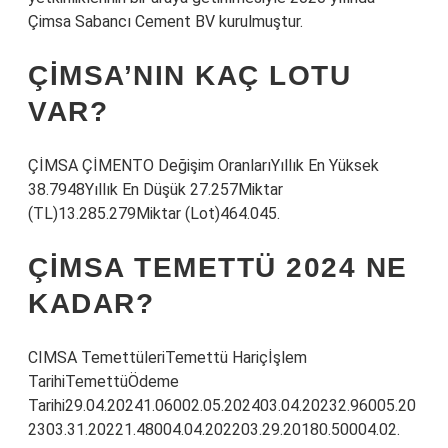
Çimsa Sabancı Cement BV kurulmuştur.
ÇIMSA’NIN KAÇ LOTU
VAR?
ÇİMSA ÇİMENTO Değişim OranlarıYıllık En Yüksek
38.7948Yıllık En Düşük 27.257Miktar
(TL)13.285.279Miktar (Lot)464.045.
ÇIMSA TEMETTÜ 2024 NE
KADAR?
CIMSA TemettüleriTemettü Hariçİşlem
TarihiTemettüÖdeme
Tarihi29.04.20241.06002.05.202403.04.20232.96005.20
2303.31.20221.48004.04.202203.29.20180.50004.02.