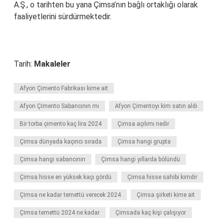
A.Ş., o tarihten bu yana Çimsa’nın bağlı ortaklığı olarak
faaliyetlerini sürdürmektedir.
Tarih:
Makaleler
Afyon Çimento Fabrikası kime ait
Afyon Çimento Sabancının mı
Afyon Çimentoyı kim satın aldı
Bir torba çimento kaç lira 2024
Çimsa açılımı nedir
Çimsa dünyada kaçıncı sırada
Çimsa hangi grupta
Çimsa hangi sabancının
Çimsa hangi yıllarda bölündü
Çimsa hisse en yüksek kaçı gördü
Çimsa hisse sahibi kimdir
Çimsa ne kadar temettü verecek 2024
Çimsa şirketi kime ait
Çimsa temettü 2024 ne kadar
Çimsada kaç kişi çalışıyor