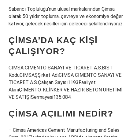
Sabancı Topluluğu’nun ulusal markalarından Çimsa
olarak 50 yıldır topluma, çevreye ve ekonomiye değer
katıyor, gelecek nesiller için geleceği şekillendiriyoruz.
ÇIMSA’DA KAÇ KIŞI
ÇALIŞIYOR?
CIMSA CIMENTO SANAYI VE TICARET A.S.BIST
KoduCIMSAŞŞirket AdıCIMSA CIMENTO SANAYI VE
TICARET A.S.Çalışan Sayısı1193Faaliyet
AlanıÇİMENTO, KLİNKER VE HAZIR BETON ÜRETİMİ
VE SATIŞISermayesi135.084.
ÇIMSA AÇILIMI NEDIR?
– Cimsa Americas Cement Manufacturing and Sales