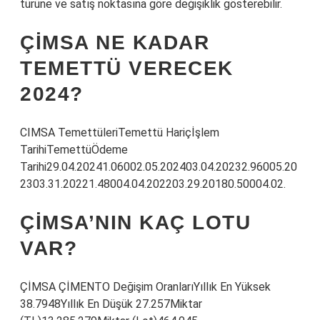
türüne ve satış noktasına göre değişiklik gösterebilir.
ÇIMSA NE KADAR
TEMETTÜ VERECEK
2024?
CIMSA TemettüleriTemettü Hariçİşlem
TarihiTemettüÖdeme
Tarihi29.04.20241.06002.05.202403.04.20232.96005.20
2303.31.20221.48004.04.202203.29.20180.50004.02.
ÇIMSA’NIN KAÇ LOTU
VAR?
ÇİMSA ÇİMENTO Değişim OranlarıYıllık En Yüksek
38.7948Yıllık En Düşük 27.257Miktar