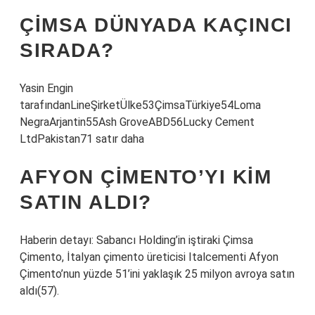
ÇIMSA DÜNYADA KAÇINCI
SIRADA?
Yasin Engin
tarafındanLineŞirketÜlke53ÇimsaTürkiye54Loma
NegraArjantin55Ash GroveABD56Lucky Cement
LtdPakistan71 satır daha
AFYON ÇIMENTO’YI KIM
SATIN ALDI?
Haberin detayı: Sabancı Holding’in iştiraki Çimsa
Çimento, İtalyan çimento üreticisi Italcementi Afyon
Çimento’nun yüzde 51’ini yaklaşık 25 milyon avroya satın
aldı(57).