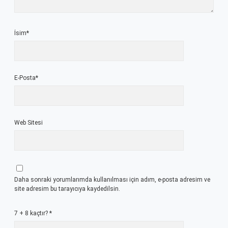
İsim*
E-Posta*
Web Sitesi
Daha sonraki yorumlarımda kullanılması için adım, e-posta adresim ve
site adresim bu tarayıcıya kaydedilsin.
7 + 8 kaçtır?
*