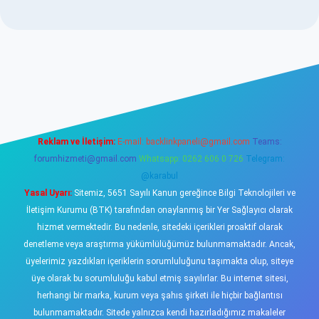
ps://www.betexper.xyz/
elexbetgiris.org
Reklam ve İletişim:
E-mail:
backlinkpaneli@gmail.com
Teams:
forumhizmeti@gmail.com
Whatsapp: 0262 606 0 726
Telegram:
@karabul
Yasal Uyarı:
Sitemiz, 5651 Sayılı Kanun gereğince Bilgi Teknolojileri ve
İletişim Kurumu (BTK) tarafından onaylanmış bir Yer Sağlayıcı olarak
hizmet vermektedir. Bu nedenle, sitedeki içerikleri proaktif olarak
denetleme veya araştırma yükümlülüğümüz bulunmamaktadır. Ancak,
üyelerimiz yazdıkları içeriklerin sorumluluğunu taşımakta olup, siteye
üye olarak bu sorumluluğu kabul etmiş sayılırlar. Bu internet sitesi,
herhangi bir marka, kurum veya şahıs şirketi ile hiçbir bağlantısı
bulunmamaktadır. Sitede yalnızca kendi hazırladığımız makaleler