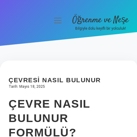
Öğrenme ve Neşe
menüyü
aç
Bilgiyle dolu keyifli bir yolculuk!
Anasayfa
Gizlilik Politikası
Yasal Uyarı
ÇEVRESI NASIL BULUNUR
Hakkımızda
Tarih: Mayıs 18, 2025
ÇEVRE NASIL
BULUNUR
FORMÜLÜ?