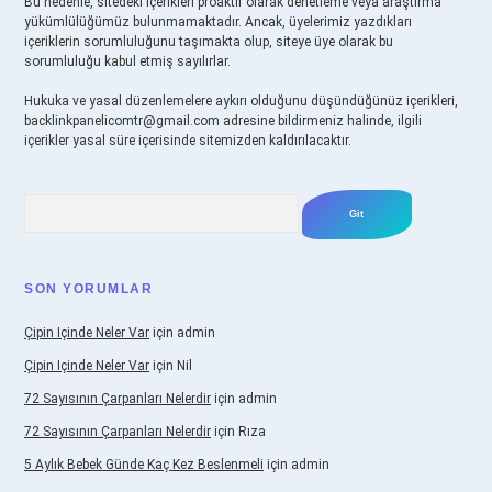
Bu nedenle, sitedeki içerikleri proaktif olarak denetleme veya araştırma
yükümlülüğümüz bulunmamaktadır. Ancak, üyelerimiz yazdıkları
içeriklerin sorumluluğunu taşımakta olup, siteye üye olarak bu
sorumluluğu kabul etmiş sayılırlar.
Hukuka ve yasal düzenlemelere aykırı olduğunu düşündüğünüz içerikleri,
backlinkpanelicomtr@gmail.com
adresine bildirmeniz halinde, ilgili
içerikler yasal süre içerisinde sitemizden kaldırılacaktır.
Arama
SON YORUMLAR
Çipin Içinde Neler Var
için
admin
Çipin Içinde Neler Var
için
Nil
72 Sayısının Çarpanları Nelerdir
için
admin
72 Sayısının Çarpanları Nelerdir
için
Rıza
5 Aylık Bebek Günde Kaç Kez Beslenmeli
için
admin