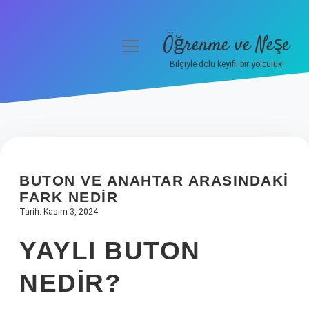
Öğrenme ve Neşe
menüyü
aç
Bilgiyle dolu keyifli bir yolculuk!
Anasayfa
Gizlilik Politikası
Yasal Uyarı
BUTON VE ANAHTAR ARASINDAKI
Hakkımızda
FARK NEDIR
Tarih: Kasım 3, 2024
YAYLI BUTON
NEDIR?