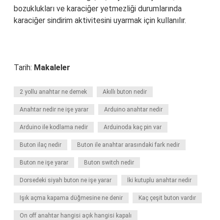
bozuklukları ve karaciğer yetmezliği durumlarında
karaciğer sindirim aktivitesini uyarmak için kullanılır.
Tarih:
Makaleler
2 yollu anahtar ne demek
Akıllı buton nedir
Anahtar nedir ne işe yarar
Arduino anahtar nedir
Arduino ile kodlama nedir
Arduinoda kaç pin var
Buton ilaç nedir
Buton ile anahtar arasındaki fark nedir
Buton ne işe yarar
Buton switch nedir
Dorsedeki siyah buton ne işe yarar
İki kutuplu anahtar nedir
Işık açma kapama düğmesine ne denir
Kaç çeşit buton vardır
On off anahtar hangisi açık hangisi kapalı