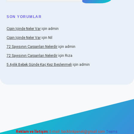
SON YORUMLAR
Çipin Içinde Neler Var
için
admin
Çipin Içinde Neler Var
için
Nil
72 Sayısının Çarpanları Nelerdir
için
admin
72 Sayısının Çarpanları Nelerdir
için
Rıza
5 Aylık Bebek Günde Kaç Kez Beslenmeli
için
admin
w.betexper.xyz/
elexbetgiris.org
Reklam ve İletişim:
E-mail:
backlinkpaneli@gmail.com
Teams: