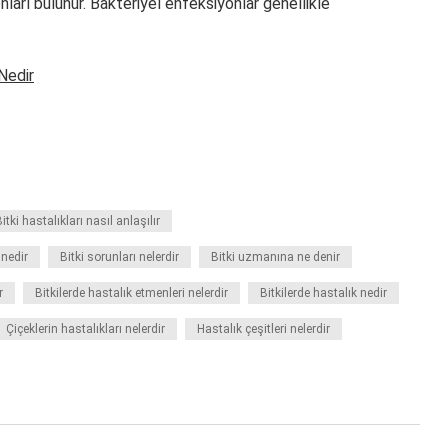
nları bulunur. Bakteriyel enfeksiyonlar genellikle
Nedir
itki hastalıkları nasıl anlaşılır
 nedir
Bitki sorunları nelerdir
Bitki uzmanına ne denir
r
Bitkilerde hastalık etmenleri nelerdir
Bitkilerde hastalık nedir
Çiçeklerin hastalıkları nelerdir
Hastalık çeşitleri nelerdir