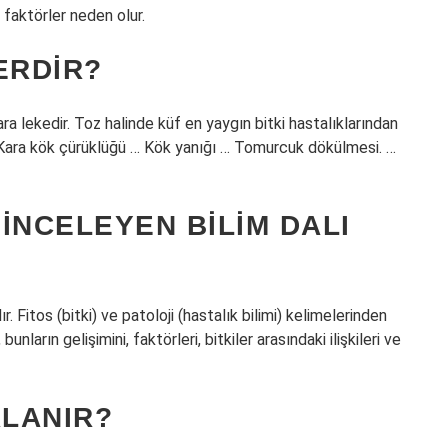
 faktörler neden olur.
ERDIR?
ara lekedir. Toz halinde küf en yaygın bitki hastalıklarından
. … Kara kök çürüklüğü … Kök yanığı … Tomurcuk dökülmesi. …
 INCELEYEN BILIM DALI
dır. Fitos (bitki) ve patoloji (hastalık bilimi) kelimelerinden
unların gelişimini, faktörleri, bitkiler arasındaki ilişkileri ve
ALANIR?