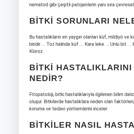
nematod gibi çeşitli patojenlerin yanı sıra çevresel
BITKI SORUNLARI NEL
Bu hastalıkların en yaygın olanları küf, mildiyö ve k
biridir. … Toz halinde küf. … Kara leke. … Unlu bit
Kloroz.
BITKI HASTALIKLARINI
NEDIR?
Fitopatoloji, bitki hastalıklarıyla ilgilenen bilim dalı
oluşur. Bitkilerde hastalıklara neden olan faktörleri, b
koruma ve tedavi yöntemlerini inceler.
BITKILER NASIL HAST