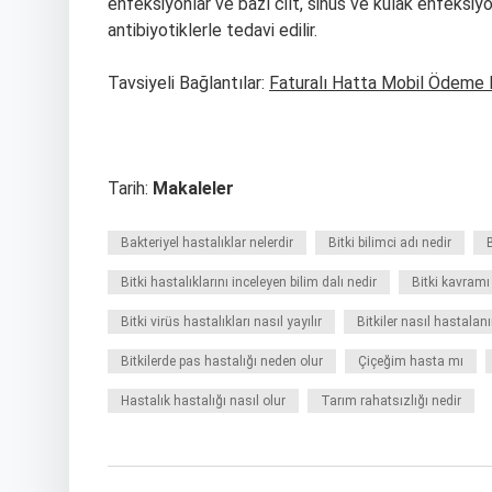
enfeksiyonlar ve bazı cilt, sinüs ve kulak enfeksiyo
antibiyotiklerle tedavi edilir.
Tavsiyeli Bağlantılar:
Faturalı Hatta Mobil Ödeme 
Tarih:
Makaleler
Bakteriyel hastalıklar nelerdir
Bitki bilimci adı nedir
B
Bitki hastalıklarını inceleyen bilim dalı nedir
Bitki kavramı
Bitki virüs hastalıkları nasıl yayılır
Bitkiler nasıl hastalanı
Bitkilerde pas hastalığı neden olur
Çiçeğim hasta mı
Hastalık hastalığı nasıl olur
Tarım rahatsızlığı nedir