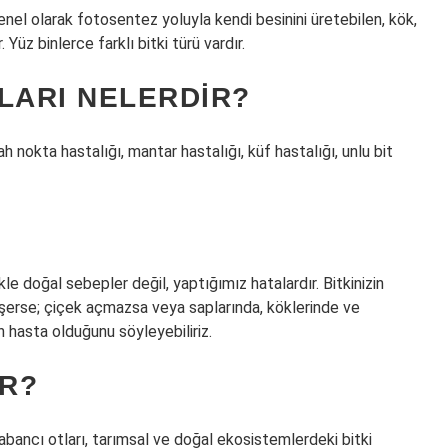
 genel olarak fotosentez yoluyla kendi besinini üretebilen, kök,
Yüz binlerce farklı bitki türü vardır.
LARI NELERDIR?
h nokta hastalığı, mantar hastalığı, küf hastalığı, unlu bit
le doğal sebepler değil, yaptığımız hatalardır. Bitkinizin
düşerse; çiçek açmazsa veya saplarında, köklerinde ve
n hasta olduğunu söyleyebiliriz.
IR?
yabancı otları, tarımsal ve doğal ekosistemlerdeki bitki