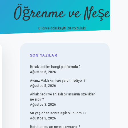
Öğrenme ve Neşe
Bilgiyle dolu keyifli bir yolculuk!
hiltonbet güncel giriş
https://www.
SIDEBAR
SON YAZILAR
Break up film hangi platformda ?
Ağustos 6, 2026
Avarız Vakfı kimlere yardım ediyor ?
Ağustos 5, 2026
Ahlak nedir ve ahlaklı bir insanın özellikleri
nelerdir ?
Ağustos 3, 2026
50 yaşından sonra aşık olunur mu ?
Ağustos 3, 2026
Batuhan şu an nerede oynuyor ?