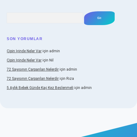
Arama
SON YORUMLAR
Çipin Içinde Neler Var
için
admin
Çipin Içinde Neler Var
için
Nil
72 Sayısının Çarpanları Nelerdir
için
admin
72 Sayısının Çarpanları Nelerdir
için
Rıza
5 Aylık Bebek Günde Kaç Kez Beslenmeli
için
admin
.betexper.xyz/
elexbetgiris.org