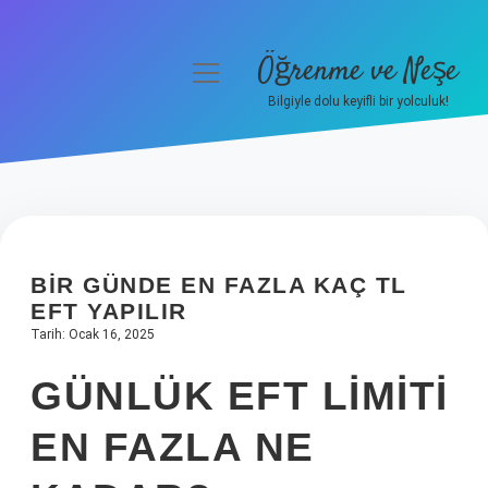
Öğrenme ve Neşe
menüyü
aç
Bilgiyle dolu keyifli bir yolculuk!
Anasayfa
Gizlilik Politikası
Yasal Uyarı
BIR GÜNDE EN FAZLA KAÇ TL
Hakkımızda
EFT YAPILIR
Tarih: Ocak 16, 2025
GÜNLÜK EFT LIMITI
EN FAZLA NE