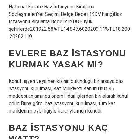
National Estate Baz İstasyonu Kiralama
SözleşmeleriYer Seçimi Belge Bedeli (KDV hariç)Baz
İstasyonu Kiralama BedeliYılYDOBüyük
şehirlerde201922,58%TL14.847,6020209,11%TL18.200
.20202119.
EVLERE BAZ ISTASYONU
KURMAK YASAK MI?
Konut, işyeri veya her ikisinin bulunduğu bir arsaya baz
istasyonu kurulması, Kat Mülkiyeti Kanunu’nun 45.
maddesi anlamında önemli idari işlerden biri olarak kabul
edilir. Buna göre, baz istasyonu kurulması, tüm kat
maliklerinin oybirliğiyle kararıyla mümkündür.
BAZ ISTASYONU KAÇ
WATT?