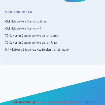
SON YORUMLAR
Çipin Içinde Neler Var
için
admin
Çipin Içinde Neler Var
için
Nil
72 Sayısının Çarpanları Nelerdir
için
admin
72 Sayısının Çarpanları Nelerdir
için
Rıza
5 Aylık Bebek Günde Kaç Kez Beslenmeli
için
admin
betexper.xyz/
elexbetgiris.org
Reklam ve İletişim:
E-mail:
backlinkpaneli@gmail.com
Teams: