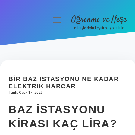
Öğrenme ve Neşe
menüyü
aç
Bilgiyle dolu keyifli bir yolculuk!
Anasayfa
Gizlilik Politikası
Yasal Uyarı
BIR BAZ ISTASYONU NE KADAR
Hakkımızda
ELEKTRIK HARCAR
Tarih: Ocak 17, 2025
BAZ ISTASYONU
KIRASI KAÇ LIRA?