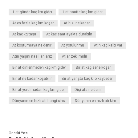
1 at günde kaç km gider
1 at saatte kaç km gider
At en fazla kaç km koşar
At hızı ne kadar
At kaç kg taşır
At kaç saat ayakta durabilir
At koşturmaya ne denir
At yorulur mu
Atın kaç kalbi var
Atın yaşını nasıl anlarız
Atlar zeki midir
Bir at dinlenmeden kaç km gider
Bir at kaç sene koşar
Bir at ne kadar koşabilir
Bir at yarışta kaç kilo kaybeder
Bir at yorulmadan kaç km gider
Dişi ata ne denir
Dünyanın en hızlı atı hangi cins
Dünyanın en hızlı atı kim
Önceki Yazı