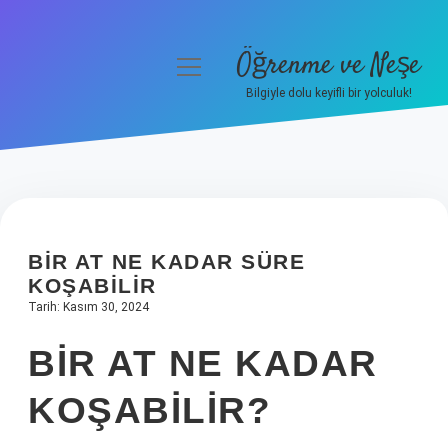
Öğrenme ve Neşe
menüyü
aç
Bilgiyle dolu keyifli bir yolculuk!
Anasayfa
Gizlilik Politikası
Yasal Uyarı
BIR AT NE KADAR SÜRE
Hakkımızda
KOŞABILIR
Tarih: Kasım 30, 2024
BIR AT NE KADAR
KOŞABILIR?