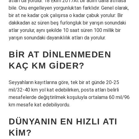
atları da yorulur. 18 Ekim 2017At bir adım daha atmasa
bile. Onu engelleyen yorgunluktan farklıdır. Genel olarak,
bir at ne kadar çok çalışırsa o kadar çabuk yorulur: Bir
dakikadan az süren beş furlongluk bir yarışın sonundaki
atlar yorulur, aynı şekilde 10 saat süren 100 millik bir
yarışın sonundaki dayanıklılık atları da yorulur.
BIR AT DINLENMEDEN
KAÇ KM GIDER?
Seyyahların kayıtlarına göre, tek bir at günde 20-25
mil/32-40 km yol kat edebilirken, posta atları belirli
mesafelerde değiştirilmek koşuluyla ortalama 60 mil/96
km mesafe kat edebiliyordu.
DÜNYANIN EN HIZLI ATI
KIM?