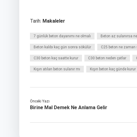
Tarih:
Makaleler
7 günlük beton dayanımı ne olmalı
Beton az sulanırsa ne
Beton kalıbı kaç gün sonra sökülür
C25 beton ne zaman 
C30 beton kaç saatte kurur
C30 beton neden çatlar
Kışın atılan beton sulanır mı
Kışın beton kaç günde kurur
Önceki Yazı
Birine Mal Demek Ne Anlama Gelir