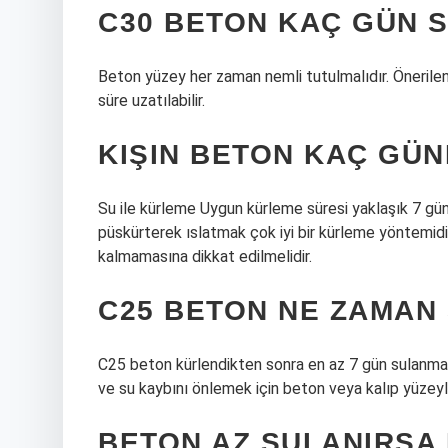
C30 BETON KAÇ GÜN 
Beton yüzey her zaman nemli tutulmalıdır. Önerilen
süre uzatılabilir.
KIŞIN BETON KAÇ GÜ
Su ile kürleme Uygun kürleme süresi yaklaşık 7 günd
püskürterek ıslatmak çok iyi bir kürleme yöntemidir.
kalmamasına dikkat edilmelidir.
C25 BETON NE ZAMAN
C25 beton kürlendikten sonra en az 7 gün sulanmal
ve su kaybını önlemek için beton veya kalıp yüzeyle
BETON AZ SULANIRSA