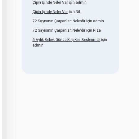
Çipin Içinde Neler Var
için
admin
Çipin Içinde Neler Var
için
Nil
72 Sayısının Çarpanları Nelerdir
için
admin
72 Sayısının Çarpanları Nelerdir
için
Rıza
5 Aylık Bebek Günde Kaç Kez Beslenmeli
için
admin