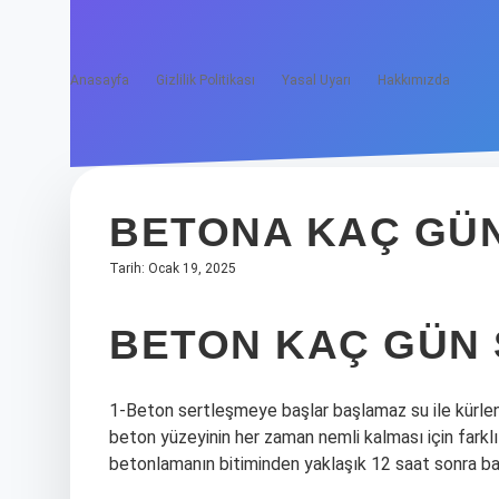
Anasayfa
Gizlilik Politikası
Yasal Uyarı
Hakkımızda
BETONA KAÇ GÜN
Tarih: Ocak 19, 2025
BETON KAÇ GÜN 
1-Beton sertleşmeye başlar başlamaz su ile kürlenm
beton yüzeyinin her zaman nemli kalması için farklı 
betonlamanın bitiminden yaklaşık 12 saat sonra baş