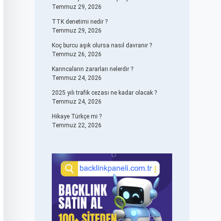
Temmuz 29, 2026
TTK denetimi nedir ?
Temmuz 29, 2026
Koç burcu aşık olursa nasıl davranır ?
Temmuz 26, 2026
Karıncaların zararları nelerdir ?
Temmuz 24, 2026
2025 yılı trafik cezası ne kadar olacak ?
Temmuz 24, 2026
Hikaye Türkçe mi ?
Temmuz 22, 2026