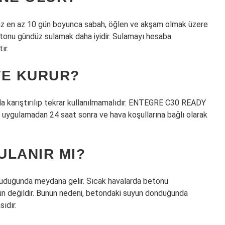
nuz en az 10 gün boyunca sabah, öğlen ve akşam olmak üzere
etonu gündüz sulamak daha iyidir. Sulamayı hesaba
ır.
TE KURUR?
la karıştırılıp tekrar kullanılmamalıdır. ENTEGRE C30 READY
 uygulamadan 24 saat sonra ve hava koşullarına bağlı olarak
ULANIR MI?
uruduğunda meydana gelir. Sıcak havalarda betonu
n değildir. Bunun nedeni, betondaki suyun donduğunda
ıdır.