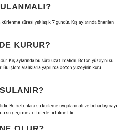
SULANMALI?
 kürlenme süresi yaklaşık 7 gündür. Kış aylarında önerilen
NDE KURUR?
ür. Kış aylarında bu süre uzatılmalıdır. Beton yüzeyini su
 Bu işlem aralıklarla yapılırsa beton yüzeyinin kuru
 SULANIR?
ıdır. Bu betonlara su kürleme uygulanmalı ve buharlaşmayı
ri su geçirmez örtülerle örtülmelidir.
 NE OLUR?