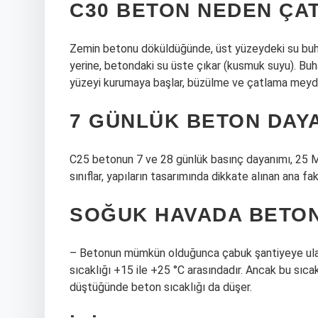
C30 BETON NEDEN ÇA
Zemin betonu döküldüğünde, üst yüzeydeki su buhar
yerine, betondaki su üste çıkar (kusmuk suyu). Bu
yüzeyi kurumaya başlar, büzülme ve çatlama meyda
7 GÜNLÜK BETON DAYA
C25 betonun 7 ve 28 günlük basınç dayanımı, 25 MP
sınıflar, yapıların tasarımında dikkate alınan ana fak
SOĞUK HAVADA BETON 
– Betonun mümkün olduğunca çabuk şantiyeye ulaşma
sıcaklığı +15 ile +25 °C arasındadır. Ancak bu sıc
düştüğünde beton sıcaklığı da düşer.