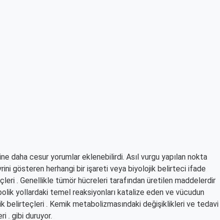
ine daha cesur yorumlar eklenebilirdi. Asıl vurgu yapılan nokta
yrini gösteren herhangi bir işareti veya biyolojik belirteci ifade
teçleri . Genellikle tümör hücreleri tarafından üretilen maddelerdir
abolik yollardaki temel reaksiyonları katalize eden ve vücudun
ik belirteçleri . Kemik metabolizmasındaki değişiklikleri ve tedavi
i . gibi duruyor.