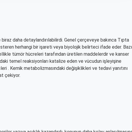
e biraz daha detaylandırılabilirdi. Genel çerçeveye bakınca Tıpta
gösteren herhangi bir işareti veya biyolojik belirteci ifade eder. Bazı
enellikle tümör hücreleri tarafından üretilen maddelerdir ve kanser
lardaki temel reaksiyonları katalize eden ve vücudun işleyişine
leri . Kemik metabolizmasındaki değişiklikleri ve tedavi yanıtını
at çekiyor.
eriler yazıya
açıklık
kazandırdı, konunun daha kolay anlaşılmasın