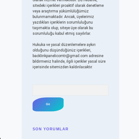
olarak hizmet vermektedir. Bu nedenle,
sitedeki içerikleri proaktif olarak denetleme
veya araştırma yükümlülüğümüz
bulunmamaktadır. Ancak, üyelerimiz
yazdıkları içeriklerin sorumluluğunu
taşımakta olup, siteye üye olarak bu
sorumluluğu kabul etmiş sayılırlar.
Hukuka ve yasal düzenlemelere aykırı
olduğunu düşündüğünüz içerikleri,
backlinkpanelicomtr@gmail.com
adresine
bildirmeniz halinde, ilgili içerikler yasal süre
içerisinde sitemizden kaldırılacaktır.
Arama
SON YORUMLAR
a