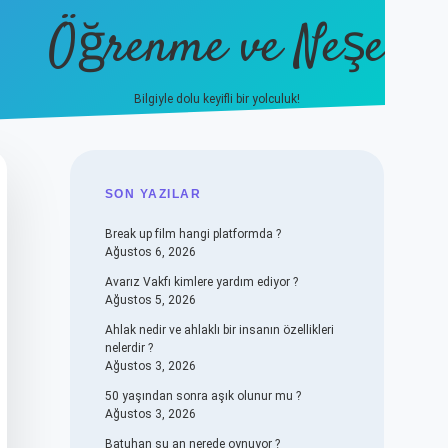
Öğrenme ve Neşe
Bilgiyle dolu keyifli bir yolculuk!
hiltonbet güncel giriş
https://www.b
SIDEBAR
SON YAZILAR
Break up film hangi platformda ?
Ağustos 6, 2026
Avarız Vakfı kimlere yardım ediyor ?
Ağustos 5, 2026
Ahlak nedir ve ahlaklı bir insanın özellikleri
nelerdir ?
Ağustos 3, 2026
50 yaşından sonra aşık olunur mu ?
Ağustos 3, 2026
Batuhan şu an nerede oynuyor ?