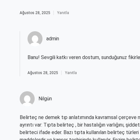
Ağustos 28, 2025
Yanıtla
admin
Banu! Sevgili katkı veren dostum, sunduğunuz fikirl
Ağustos 28, 2025
Yanıtla
Nilgün
Belirteç ne demek tıp anlatımında kavramsal çerçeve net
ayrıntı var: Tıpta belirteç , bir hastalığın varlığını, şidd
belirteci ifade eder. Bazı tıpta kullanılan belirteç türler
maddelerdir ve kanser teşhisinde kullanılır. Enzim belirt