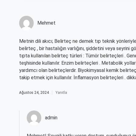
Mehmet
Metnin dili akıcı; Belirteç ne demek tıp teknik yönleriyl
belirteç , bir hastalığın varlığını, şiddetini veya seyrini 
tıpta kullanılan belirteç türleri : Tümör belirteçleri . G
teşhisinde kullanılır. Enzim belirteçleri . Metabolik yol
yardımcı olan belirteçlerdir. Biyokimyasal kemik belirteç
takip etmek için kullanılır. İnflamasyon belirteçleri . dikk
Ağustos 24, 2024
Yanıtla
admin
Mehmet! Sevgili katkı veren dostum, sunduğunuz ön