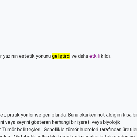
er yazının estetik yönünü
geliştirdi
ve daha
etkili
kıldı.
, pratik yönler ise geri planda. Bunu okurken not aldığım kısa bi
etini veya seyrini gösteren herhangi bir işareti veya biyolojik
i : Tümör belirteçleri . Genellikle tümör hücreleri tarafından üretile
eçleri . Metabolik yollardaki temel reaksiyonları katalize eden ve