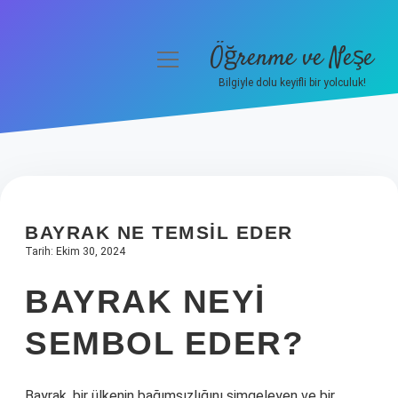
Öğrenme ve Neşe
menüyü
aç
Bilgiyle dolu keyifli bir yolculuk!
Anasayfa
Gizlilik Politikası
Yasal Uyarı
BAYRAK NE TEMSIL EDER
Hakkımızda
Tarih: Ekim 30, 2024
BAYRAK NEYI
SEMBOL EDER?
Bayrak, bir ülkenin bağımsızlığını simgeleyen ve bir