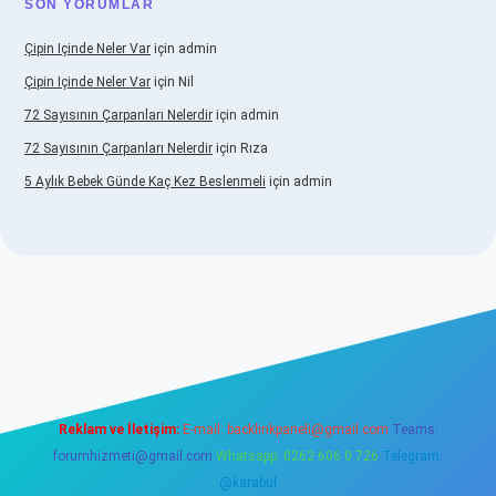
SON YORUMLAR
Çipin Içinde Neler Var
için
admin
Çipin Içinde Neler Var
için
Nil
72 Sayısının Çarpanları Nelerdir
için
admin
72 Sayısının Çarpanları Nelerdir
için
Rıza
5 Aylık Bebek Günde Kaç Kez Beslenmeli
için
admin
etexper.xyz/
elexbetgiris.org
Reklam ve İletişim:
E-mail:
backlinkpaneli@gmail.com
Teams:
forumhizmeti@gmail.com
Whatsapp: 0262 606 0 726
Telegram:
@karabul