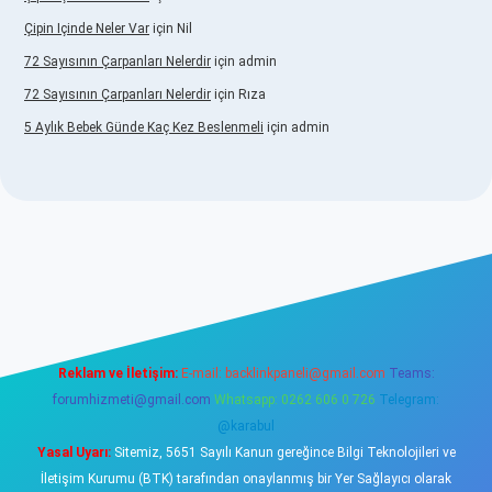
Çipin Içinde Neler Var
için
Nil
72 Sayısının Çarpanları Nelerdir
için
admin
72 Sayısının Çarpanları Nelerdir
için
Rıza
5 Aylık Bebek Günde Kaç Kez Beslenmeli
için
admin
www.betexper.xyz/
elexbetgiris.org
Reklam ve İletişim:
E-mail:
backlinkpaneli@gmail.com
Teams:
forumhizmeti@gmail.com
Whatsapp: 0262 606 0 726
Telegram:
@karabul
Yasal Uyarı:
Sitemiz, 5651 Sayılı Kanun gereğince Bilgi Teknolojileri ve
İletişim Kurumu (BTK) tarafından onaylanmış bir Yer Sağlayıcı olarak