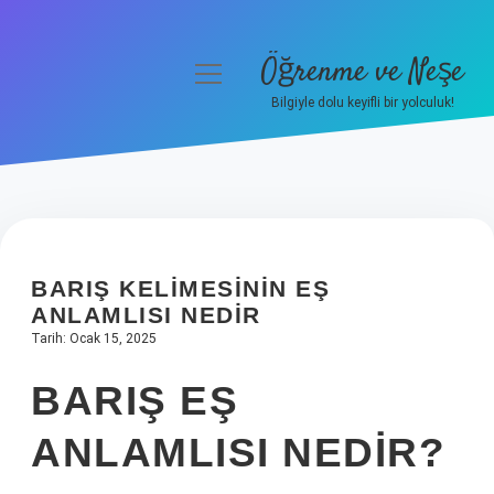
Öğrenme ve Neşe
menüyü
aç
Bilgiyle dolu keyifli bir yolculuk!
Anasayfa
Gizlilik Politikası
Yasal Uyarı
BARIŞ KELIMESININ EŞ
Hakkımızda
ANLAMLISI NEDIR
Tarih: Ocak 15, 2025
BARIŞ EŞ
ANLAMLISI NEDIR?