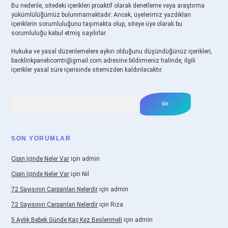
Bu nedenle, sitedeki içerikleri proaktif olarak denetleme veya araştırma
yükümlülüğümüz bulunmamaktadır. Ancak, üyelerimiz yazdıkları
içeriklerin sorumluluğunu taşımakta olup, siteye üye olarak bu
sorumluluğu kabul etmiş sayılırlar.
Hukuka ve yasal düzenlemelere aykırı olduğunu düşündüğünüz içerikleri,
backlinkpanelicomtr@gmail.com
adresine bildirmeniz halinde, ilgili
içerikler yasal süre içerisinde sitemizden kaldırılacaktır.
Arama
SON YORUMLAR
Çipin Içinde Neler Var
için
admin
Çipin Içinde Neler Var
için
Nil
72 Sayısının Çarpanları Nelerdir
için
admin
72 Sayısının Çarpanları Nelerdir
için
Rıza
5 Aylık Bebek Günde Kaç Kez Beslenmeli
için
admin