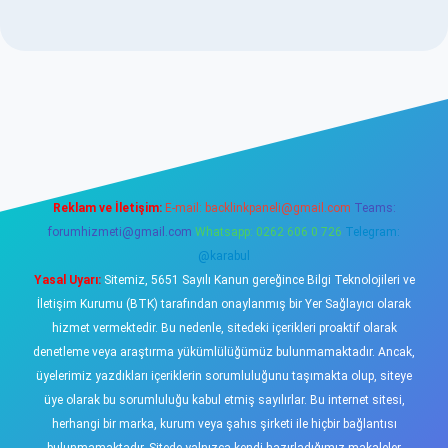
betexper.xyz/
elexbetgiris.org
Reklam ve İletişim:
E-mail:
backlinkpaneli@gmail.com
Teams:
forumhizmeti@gmail.com
Whatsapp: 0262 606 0 726
Telegram:
@karabul
Yasal Uyarı:
Sitemiz, 5651 Sayılı Kanun gereğince Bilgi Teknolojileri ve
İletişim Kurumu (BTK) tarafından onaylanmış bir Yer Sağlayıcı olarak
hizmet vermektedir. Bu nedenle, sitedeki içerikleri proaktif olarak
denetleme veya araştırma yükümlülüğümüz bulunmamaktadır. Ancak,
üyelerimiz yazdıkları içeriklerin sorumluluğunu taşımakta olup, siteye
üye olarak bu sorumluluğu kabul etmiş sayılırlar. Bu internet sitesi,
herhangi bir marka, kurum veya şahıs şirketi ile hiçbir bağlantısı