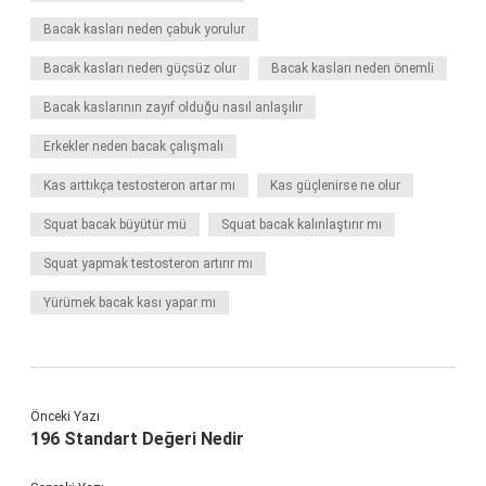
Bacak kasları neden çabuk yorulur
Bacak kasları neden güçsüz olur
Bacak kasları neden önemli
Bacak kaslarının zayıf olduğu nasıl anlaşılır
Erkekler neden bacak çalışmalı
Kas arttıkça testosteron artar mı
Kas güçlenirse ne olur
Squat bacak büyütür mü
Squat bacak kalınlaştırır mı
Squat yapmak testosteron artırır mı
Yürümek bacak kası yapar mı
Önceki Yazı
196 Standart Değeri Nedir