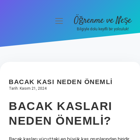
Öğrenme ve Neşe
menüyü
aç
Bilgiyle dolu keyifli bir yolculuk!
Anasayfa
Gizlilik Politikası
Yasal Uyarı
BACAK KASI NEDEN ÖNEMLI
Hakkımızda
Tarih: Kasım 21, 2024
BACAK KASLARI
NEDEN ÖNEMLI?
Bacak kasları vücuttaki en büyük kas gruplarından biridir