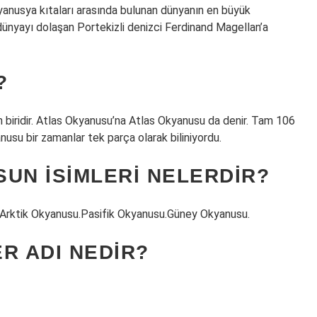
yanusya kıtaları arasında bulunan dünyanın en büyük
a dünyayı dolaşan Portekizli denizci Ferdinand Magellan’a
?
biridir. Atlas Okyanusu’na Atlas Okyanusu da denir. Tam 106
usu bir zamanlar tek parça olarak biliniyordu.
UN ISIMLERI NELERDIR?
Arktik Okyanusu.Pasifik Okyanusu.Güney Okyanusu.
R ADI NEDIR?