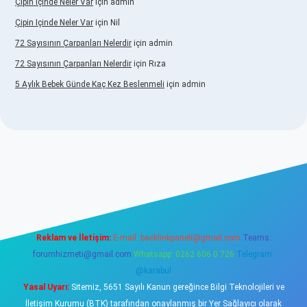
Çipin Içinde Neler Var
için
admin
Çipin Içinde Neler Var
için
Nil
72 Sayısının Çarpanları Nelerdir
için
admin
72 Sayısının Çarpanları Nelerdir
için
Rıza
5 Aylık Bebek Günde Kaç Kez Beslenmeli
için
admin
w.betexper.xyz/
elexbetgiris.org
Reklam ve İletişim:
E-mail:
backlinkpaneli@gmail.com
Teams:
forumhizmeti@gmail.com
Whatsapp: 0262 606 0 726
Telegram:
@karabul
Yasal Uyarı:
Sitemiz, 5651 Sayılı Kanun gereğince Bilgi Teknolojileri ve
İletişim Kurumu (BTK) tarafından onaylanmış bir Yer Sağlayıcı olarak