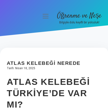
Öğrenme ve Neşe
menüyü
aç
Bilgiyle dolu keyifli bir yolculuk!
Anasayfa
Gizlilik Politikası
Yasal Uyarı
ATLAS KELEBEĞI NEREDE
Hakkımızda
Tarih: Nisan 18, 2025
ATLAS KELEBEĞI
TÜRKIYE’DE VAR
MI?