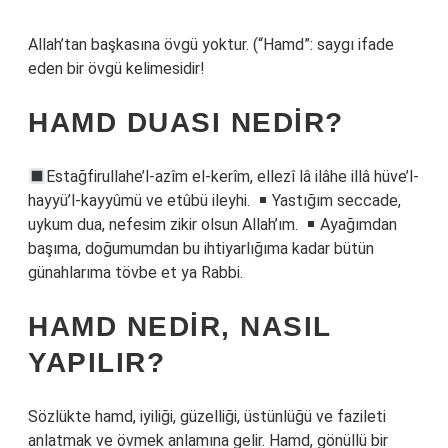
Allah’tan başkasına övgü yoktur. (“Hamd”: saygı ifade
eden bir övgü kelimesidir!
HAMD DUASI NEDIR?
Estağfirullahe’l-azîm el-kerîm, ellezî lâ ilâhe illâ hüve’l-
hayyü’l-kayyûmü ve etûbü ileyhi.
Yastığım seccade,
uykum dua, nefesim zikir olsun Allah’ım.
Ayağımdan
başıma, doğumumdan bu ihtiyarlığıma kadar bütün
günahlarıma tövbe et ya Rabbi.
HAMD NEDIR, NASIL
YAPILIR?
Sözlükte hamd, iyiliği, güzelliği, üstünlüğü ve fazileti
anlatmak ve övmek anlamına gelir. Hamd, gönüllü bir