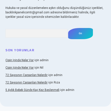
Hukuka ve yasal düzenlemelere aykırı olduğunu düşündüğünüz içerikleri,
backlinkpanelicomtr@gmail.com
adresine bildirmeniz halinde, ilgili
içerikler yasal süre içerisinde sitemizden kaldırılacaktır.
Arama
SON YORUMLAR
Çipin Içinde Neler Var
için
admin
Çipin Içinde Neler Var
için
Nil
72 Sayısının Çarpanları Nelerdir
için
admin
72 Sayısının Çarpanları Nelerdir
için
Rıza
5 Aylık Bebek Günde Kaç Kez Beslenmeli
için
admin