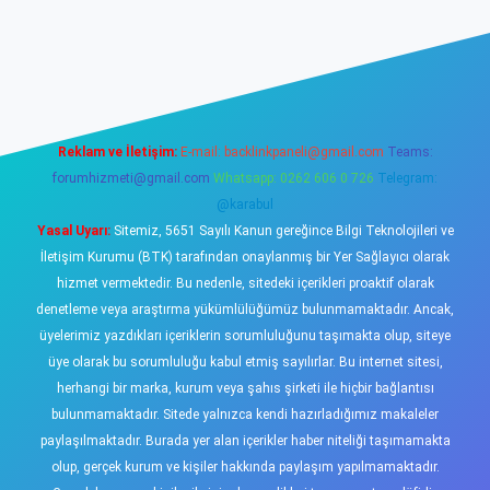
w.betexper.xyz/
elexbetgiris.org
Reklam ve İletişim:
E-mail:
backlinkpaneli@gmail.com
Teams:
forumhizmeti@gmail.com
Whatsapp: 0262 606 0 726
Telegram:
@karabul
Yasal Uyarı:
Sitemiz, 5651 Sayılı Kanun gereğince Bilgi Teknolojileri ve
İletişim Kurumu (BTK) tarafından onaylanmış bir Yer Sağlayıcı olarak
hizmet vermektedir. Bu nedenle, sitedeki içerikleri proaktif olarak
denetleme veya araştırma yükümlülüğümüz bulunmamaktadır. Ancak,
üyelerimiz yazdıkları içeriklerin sorumluluğunu taşımakta olup, siteye
üye olarak bu sorumluluğu kabul etmiş sayılırlar. Bu internet sitesi,
herhangi bir marka, kurum veya şahıs şirketi ile hiçbir bağlantısı
bulunmamaktadır. Sitede yalnızca kendi hazırladığımız makaleler
paylaşılmaktadır. Burada yer alan içerikler haber niteliği taşımamakta
olup, gerçek kurum ve kişiler hakkında paylaşım yapılmamaktadır.