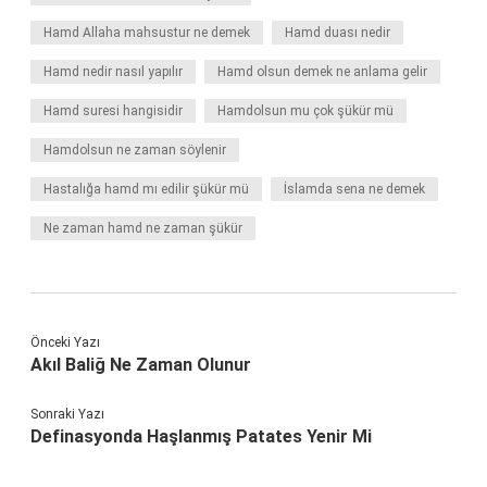
Hamd Allaha mahsustur ne demek
Hamd duası nedir
Hamd nedir nasıl yapılır
Hamd olsun demek ne anlama gelir
Hamd suresi hangisidir
Hamdolsun mu çok şükür mü
Hamdolsun ne zaman söylenir
Hastalığa hamd mı edilir şükür mü
İslamda sena ne demek
Ne zaman hamd ne zaman şükür
Önceki Yazı
Akıl Baliğ Ne Zaman Olunur
Sonraki Yazı
Definasyonda Haşlanmış Patates Yenir Mi