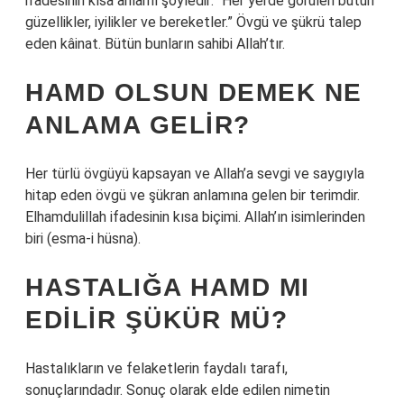
ifadesinin kısa anlamı şöyledir: “Her yerde görülen bütün
güzellikler, iyilikler ve bereketler.” Övgü ve şükrü talep
eden kâinat. Bütün bunların sahibi Allah’tır.
HAMD OLSUN DEMEK NE
ANLAMA GELIR?
Her türlü övgüyü kapsayan ve Allah’a sevgi ve saygıyla
hitap eden övgü ve şükran anlamına gelen bir terimdir.
Elhamdulillah ifadesinin kısa biçimi. Allah’ın isimlerinden
biri (esma-i hüsna).
HASTALIĞA HAMD MI
EDILIR ŞÜKÜR MÜ?
Hastalıkların ve felaketlerin faydalı tarafı,
sonuçlarındadır. Sonuç olarak elde edilen nimetin