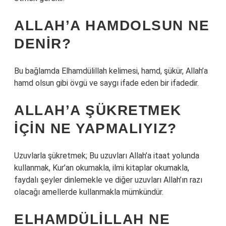
ALLAH’A HAMDOLSUN NE
DENIR?
Bu bağlamda Elhamdülillah kelimesi, hamd, şükür, Allah’a
hamd olsun gibi övgü ve saygı ifade eden bir ifadedir.
ALLAH’A ŞÜKRETMEK
IÇIN NE YAPMALIYIZ?
Uzuvlarla şükretmek; Bu uzuvları Allah’a itaat yolunda
kullanmak, Kur’an okumakla, ilmi kitaplar okumakla,
faydalı şeyler dinlemekle ve diğer uzuvları Allah’ın razı
olacağı amellerde kullanmakla mümkündür.
ELHAMDÜLILLAH NE