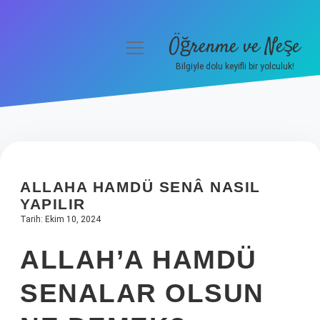
Öğrenme ve Neşe
menüyü
aç
Bilgiyle dolu keyifli bir yolculuk!
Anasayfa
Gizlilik Politikası
Yasal Uyarı
ALLAHA HAMDÜ SENÂ NASIL
Hakkımızda
YAPILIR
Tarih: Ekim 10, 2024
ALLAH’A HAMDÜ
SENALAR OLSUN