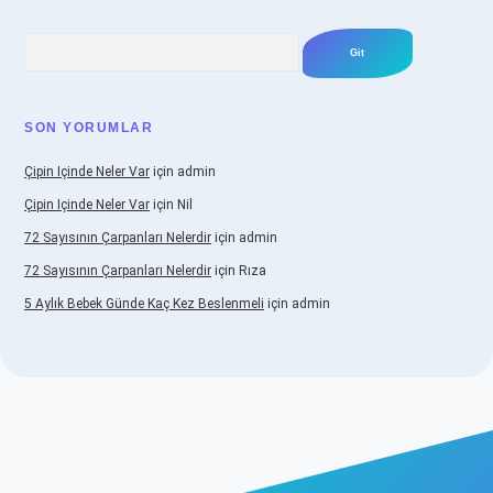
Arama
SON YORUMLAR
Çipin Içinde Neler Var
için
admin
Çipin Içinde Neler Var
için
Nil
72 Sayısının Çarpanları Nelerdir
için
admin
72 Sayısının Çarpanları Nelerdir
için
Rıza
5 Aylık Bebek Günde Kaç Kez Beslenmeli
için
admin
www.betexper.xyz/
elexbetgiris.org