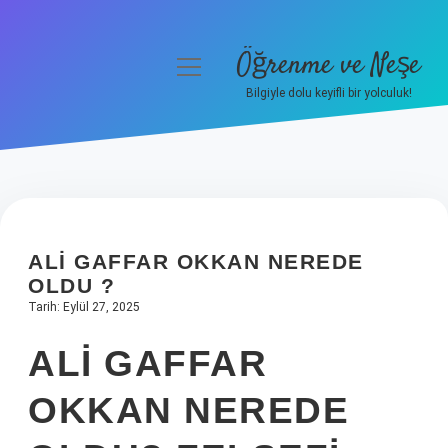
Öğrenme ve Neşe
menüyü
aç
Bilgiyle dolu keyifli bir yolculuk!
Anasayfa
Gizlilik Politikası
Yasal Uyarı
ALI GAFFAR OKKAN NEREDE
Hakkımızda
OLDU ?
Tarih: Eylül 27, 2025
ALI GAFFAR
OKKAN NEREDE