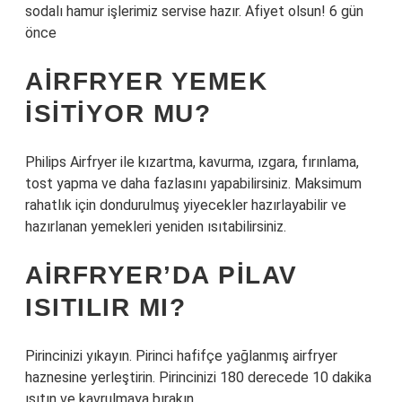
sodalı hamur işlerimiz servise hazır. Afiyet olsun! 6 gün
önce
AIRFRYER YEMEK
ISITIYOR MU?
Philips Airfryer ile kızartma, kavurma, ızgara, fırınlama,
tost yapma ve daha fazlasını yapabilirsiniz. Maksimum
rahatlık için dondurulmuş yiyecekler hazırlayabilir ve
hazırlanan yemekleri yeniden ısıtabilirsiniz.
AIRFRYER’DA PILAV
ISITILIR MI?
Pirincinizi yıkayın. Pirinci hafifçe yağlanmış airfryer
haznesine yerleştirin. Pirincinizi 180 derecede 10 dakika
ısıtın ve kavrulmaya bırakın.