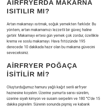
AIRFRYERDA MAKARNA
ISITILIR MI?
Artan makarnayı ısıtmak, soğuk yemekten farklıdır. Bu
yöntem, artan makarnamızı lezzetli bir güveç haline
getirir. Makarnayı ertesi gün yemek çok zordur, özellikle
krema ve soslu makarnayı. Hava fritözünde 195
derecede 10 dakikada hazır olan bu makarna güvecini
seveceksiniz.
AIRFRYER POĞAÇA
ISITILIR MI?
Oluşturduğumuz hamuru yağlı kağıt serili airfryer
haznesine koyalım. Üzerine yumurta sarısı sürelim,
üzerine siyah kimyon ve susam serpelim ve 180 °C’de 15
dakika pişirelim. Sürenin sonunda pişmiş ve kabarık