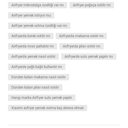
Airfryer mikrodalga özelliği var mı
Airfryer poğaça isitilir mi
Airfryer yemek isitiyor mu
Airfryer yemek ısıtma özelliği var mı
Airfryerda borek isitilir mi
Airfryerda makarna ısıtılır mı
Airfryerda mısır patlatılır mı
Airfryerda pilav ısıtılır mı
Airfryerda yemek nasıl ısıtılır
Airfryerde sulu yemek yapılır mı
Airfryerde yağlı kağıt kullanılır mı
Dünden kalan makarna nasıl ısıtılır
Dünden kalan pilav nasıl ısıtılır
Hangi marka Airfryer sulu yemek yapılır
Xiaomi airfryer yemek ısıtma kaç derece olmalı