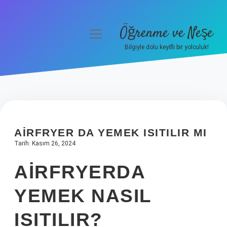
Öğrenme ve Neşe
menüyü
aç
Bilgiyle dolu keyifli bir yolculuk!
Anasayfa
Gizlilik Politikası
Yasal Uyarı
AIRFRYER DA YEMEK ISITILIR MI
Hakkımızda
Tarih: Kasım 26, 2024
AIRFRYERDA
YEMEK NASIL
ISITILIR?