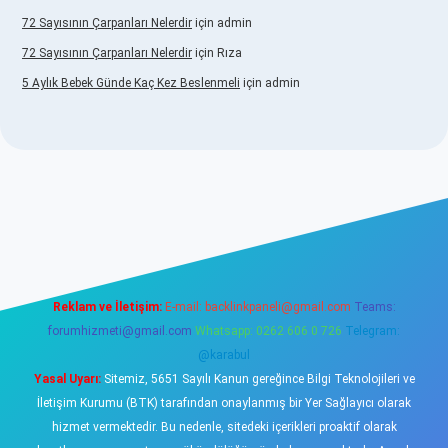
72 Sayısının Çarpanları Nelerdir
için
admin
72 Sayısının Çarpanları Nelerdir
için
Rıza
5 Aylık Bebek Günde Kaç Kez Beslenmeli
için
admin
/www.betexper.xyz/
elexbetgiris.org
Reklam ve İletişim:
E-mail:
backlinkpaneli@gmail.com
Teams:
forumhizmeti@gmail.com
Whatsapp: 0262 606 0 726
Telegram:
@karabul
Yasal Uyarı:
Sitemiz, 5651 Sayılı Kanun gereğince Bilgi Teknolojileri ve
İletişim Kurumu (BTK) tarafından onaylanmış bir Yer Sağlayıcı olarak
hizmet vermektedir. Bu nedenle, sitedeki içerikleri proaktif olarak