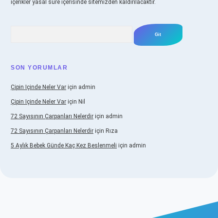
içerikler yasal süre içerisinde sitemizden kaldırılacaktır.
Arama
SON YORUMLAR
Çipin Içinde Neler Var
için
admin
Çipin Içinde Neler Var
için
Nil
72 Sayısının Çarpanları Nelerdir
için
admin
72 Sayısının Çarpanları Nelerdir
için
Rıza
5 Aylık Bebek Günde Kaç Kez Beslenmeli
için
admin
.betexper.xyz/
elexbetgiris.org