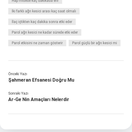
Hap midede kaç dakikada erir
İki farklı ağrı kesici arası kaç saat olmalı
İlaç içtikten kaç dakika sonra etki eder
Parol ağrı kesici ne kadar sürede etki eder
Parol etkisini ne zaman gösterir
Parol güçlü bir ağrı kesici mi
Önceki Yazı
Şahmeran Efsanesi Doğru Mu
Sonraki Yazı
Ar-Ge Nin Amaçları Nelerdir