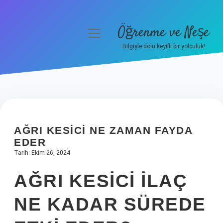
Öğrenme ve Neşe
menüyü
aç
Bilgiyle dolu keyifli bir yolculuk!
Anasayfa
Gizlilik Politikası
Yasal Uyarı
AĞRI KESICI NE ZAMAN FAYDA
Hakkımızda
EDER
Tarih: Ekim 26, 2024
AĞRI KESICI ILAÇ
NE KADAR SÜREDE