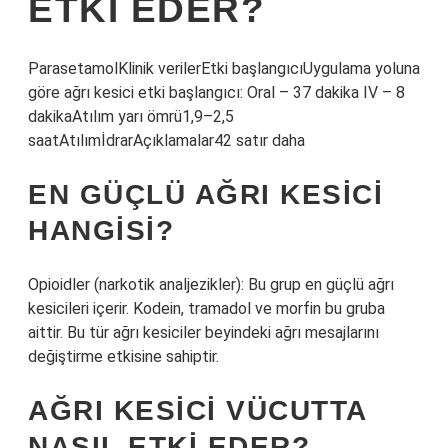
ETKI EDER?
ParasetamolKlinik verilerEtki başlangıcıUygulama yoluna
göre ağrı kesici etki başlangıcı: Oral – 37 dakika IV – 8
dakikaAtılım yarı ömrü1,9–2,5
saatAtılımİdrarAçıklamalar42 satır daha
EN GÜÇLÜ AĞRI KESICI
HANGISI?
Opioidler (narkotik analjezikler): Bu grup en güçlü ağrı
kesicileri içerir. Kodein, tramadol ve morfin bu gruba
aittir. Bu tür ağrı kesiciler beyindeki ağrı mesajlarını
değiştirme etkisine sahiptir.
AĞRI KESICI VÜCUTTA
NASIL ETKI EDER?