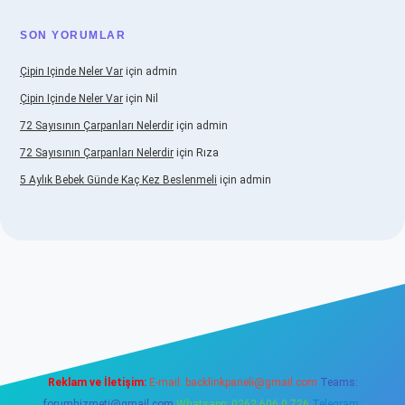
SON YORUMLAR
Çipin Içinde Neler Var
için
admin
Çipin Içinde Neler Var
için
Nil
72 Sayısının Çarpanları Nelerdir
için
admin
72 Sayısının Çarpanları Nelerdir
için
Rıza
5 Aylık Bebek Günde Kaç Kez Beslenmeli
için
admin
betexper.xyz/
elexbetgiris.org
Reklam ve İletişim:
E-mail:
backlinkpaneli@gmail.com
Teams:
forumhizmeti@gmail.com
Whatsapp: 0262 606 0 726
Telegram: