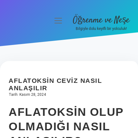
Öğrenme ve Neşe
menüyü
aç
Bilgiyle dolu keyifli bir yolculuk!
Anasayfa
Gizlilik Politikası
Yasal Uyarı
AFLATOKSIN CEVIZ NASIL
Hakkımızda
ANLAŞILIR
Tarih: Kasım 28, 2024
AFLATOKSIN OLUP
OLMADIĞI NASIL