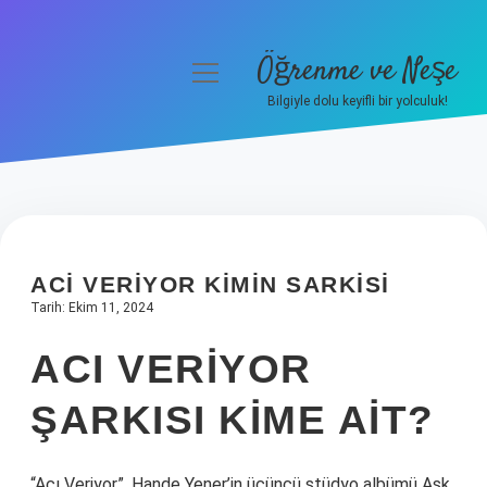
Öğrenme ve Neşe
menüyü
aç
Bilgiyle dolu keyifli bir yolculuk!
Anasayfa
Gizlilik Politikası
Yasal Uyarı
ACI VERIYOR KIMIN SARKISI
Hakkımızda
Tarih: Ekim 11, 2024
ACI VERIYOR
ŞARKISI KIME AIT?
“Acı Veriyor”, Hande Yener’in üçüncü stüdyo albümü Aşk