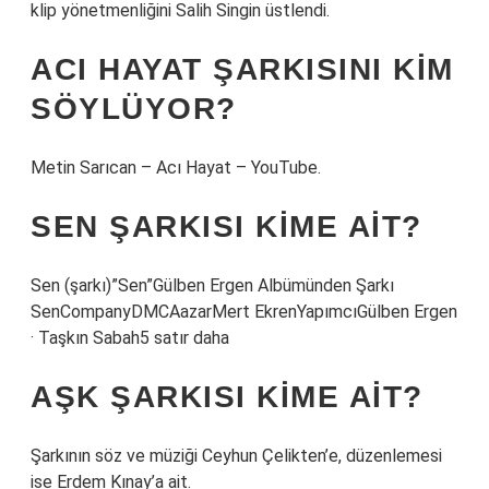
klip yönetmenliğini Salih Singin üstlendi.
ACI HAYAT ŞARKISINI KIM
SÖYLÜYOR?
Metin Sarıcan – Acı Hayat – YouTube.
SEN ŞARKISI KIME AIT?
Sen (şarkı)”Sen”Gülben Ergen Albümünden Şarkı
SenCompanyDMCAazarMert EkrenYapımcıGülben Ergen
· Taşkın Sabah5 satır daha
AŞK ŞARKISI KIME AIT?
Şarkının söz ve müziği Ceyhun Çelikten’e, düzenlemesi
ise Erdem Kınay’a ait.