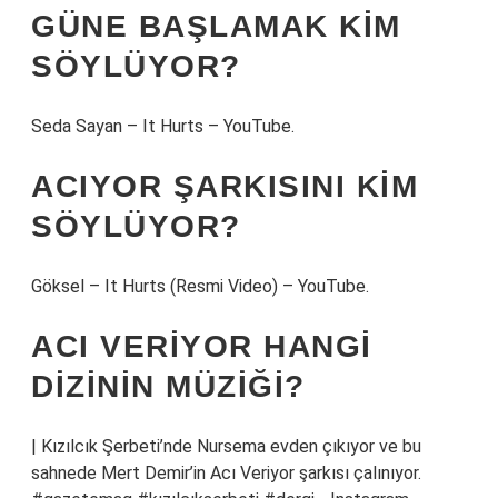
GÜNE BAŞLAMAK KIM
SÖYLÜYOR?
Seda Sayan – It Hurts – YouTube.
ACIYOR ŞARKISINI KIM
SÖYLÜYOR?
Göksel – It Hurts (Resmi Video) – YouTube.
ACI VERIYOR HANGI
DIZININ MÜZIĞI?
| Kızılcık Şerbeti’nde Nursema evden çıkıyor ve bu
sahnede Mert Demir’in Acı Veriyor şarkısı çalınıyor.