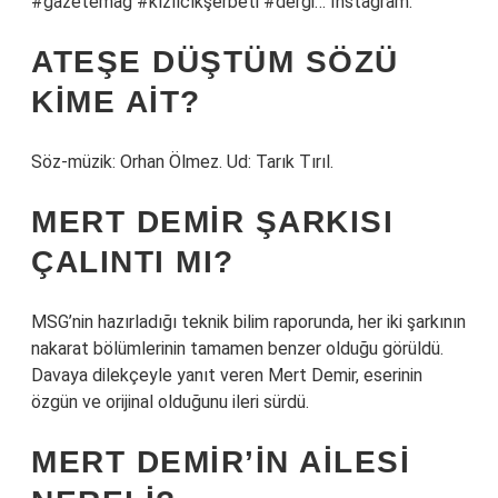
#gazetemag #kızılcıkşerbeti #dergi… Instagram.
ATEŞE DÜŞTÜM SÖZÜ
KIME AIT?
Söz-müzik: Orhan Ölmez. Ud: Tarık Tırıl.
MERT DEMIR ŞARKISI
ÇALINTI MI?
MSG’nin hazırladığı teknik bilim raporunda, her iki şarkının
nakarat bölümlerinin tamamen benzer olduğu görüldü.
Davaya dilekçeyle yanıt veren Mert Demir, eserinin
özgün ve orijinal olduğunu ileri sürdü.
MERT DEMIR’IN AILESI