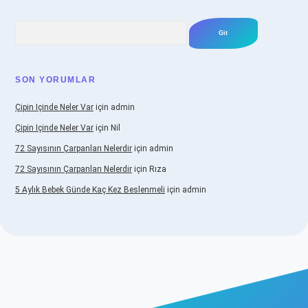
Arama
SON YORUMLAR
Çipin Içinde Neler Var
için
admin
Çipin Içinde Neler Var
için
Nil
72 Sayısının Çarpanları Nelerdir
için
admin
72 Sayısının Çarpanları Nelerdir
için
Rıza
5 Aylık Bebek Günde Kaç Kez Beslenmeli
için
admin
www.betexper.xyz/
elexbetgiris.org