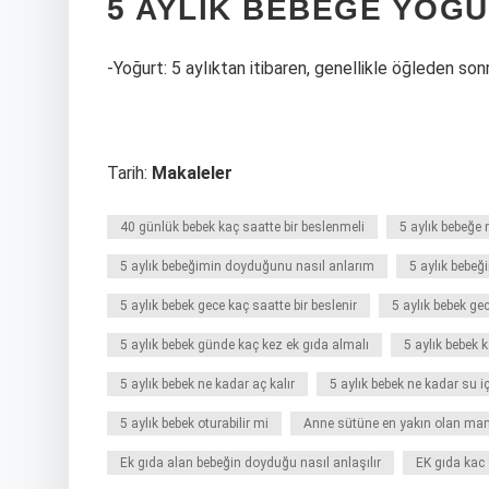
5 AYLIK BEBEĞE YOĞU
-Yoğurt: 5 aylıktan itibaren, genellikle öğleden son
Tarih:
Makaleler
40 günlük bebek kaç saatte bir beslenmeli
5 aylık bebeğe 
5 aylık bebeğimin doyduğunu nasıl anlarım
5 aylık bebeğ
5 aylık bebek gece kaç saatte bir beslenir
5 aylık bebek ge
5 aylık bebek günde kaç kez ek gıda almalı
5 aylık bebek
5 aylık bebek ne kadar aç kalır
5 aylık bebek ne kadar su i
5 aylık bebek oturabilir mi
Anne sütüne en yakın olan ma
Ek gıda alan bebeğin doyduğu nasıl anlaşılır
EK gıda kac 