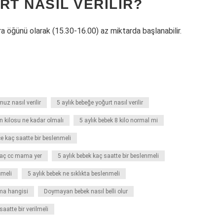
RT NASIL VERILIR?
ra öğünü olarak (15.30-16.00) az miktarda başlanabilir.
muz nasıl verilir
5 aylık bebeğe yoğurt nasıl verilir
in kilosu ne kadar olmalı
5 aylık bebek 8 kilo normal mi
ce kaç saatte bir beslenmeli
 kaç cc mama yer
5 aylık bebek kaç saatte bir beslenmeli
çmeli
5 aylık bebek ne sıklıkta beslenmeli
ma hangisi
Doymayan bebek nasıl belli olur
saatte bir verilmeli