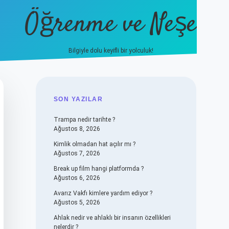
Öğrenme ve Neşe
Bilgiyle dolu keyifli bir yolculuk!
hiltonbet güncel giriş
https://www.bet
SIDEBAR
SON YAZILAR
Trampa nedir tarihte ?
Ağustos 8, 2026
Kimlik olmadan hat açılır mı ?
Ağustos 7, 2026
Break up film hangi platformda ?
Ağustos 6, 2026
Avarız Vakfı kimlere yardım ediyor ?
Ağustos 5, 2026
Ahlak nedir ve ahlaklı bir insanın özellikleri
nelerdir ?