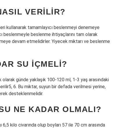
ASIL VERILIR?
eleri kullanarak tamamlayıcı beslenmeyi denemeye
cı beslenmeyle beslenme ihtiyaçlarını tam olarak
nmeye devam etmelidirler. Yiyecek miktarı ve beslenme
DAR SU IÇMELI?
 olarak günde yaklaşık 100-120 ml, 1-3 yaş arasındaki
rilir5, 6. Bu miktar, suyun bir defada verilmesi yerine,
erek desteklenmelidir.
OSU NE KADAR OLMALI?
ı 6,5 kilo civarında olup boyları 57 ile 70 cm arasında