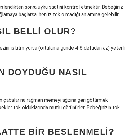
eslendikten sonra uyku saatini kontrol etmektir. Bebeğiniz
ağlamaya başlarsa, henüz tok olmadığı anlamına gelebilir.
IL BELLI OLUR?
 bezini ıslatmıyorsa (ortalama günde 4-6 defadan az) yeterli
IN DOYDUĞU NASIL
üm çabalarına rağmen memeyi ağzına geri götürmek
bekler tok olduklarında mutlu görünürler. Bebeğinizin tok
AATTE BIR BESLENMELI?