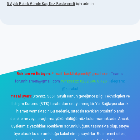
5 Aylık Bebek Günde Kaç Kez Beslenmeli
için
admin
.betexper.xyz/
elexbetgiris.org
Reklam ve İletişim:
E-mail:
backlinkpaneli@gmail.com
Teams:
forumhizmeti@gmail.com
Whatsapp: 0262 606 0 726
Telegram:
@karabul
Yasal Uyarı:
Sitemiz, 5651 Sayılı Kanun gereğince Bilgi Teknolojileri ve
İletişim Kurumu (BTK) tarafından onaylanmış bir Yer Sağlayıcı olarak
hizmet vermektedir. Bu nedenle, sitedeki içerikleri proaktif olarak
denetleme veya araştırma yükümlülüğümüz bulunmamaktadır. Ancak,
üyelerimiz yazdıkları içeriklerin sorumluluğunu taşımakta olup, siteye
üye olarak bu sorumluluğu kabul etmiş sayılırlar. Bu internet sitesi,