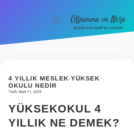
Öğrenme ve Neşe
menüyü
aç
Bilgiyle dolu keyifli bir yolculuk!
Anasayfa
Gizlilik Politikası
Yasal Uyarı
4 YILLIK MESLEK YÜKSEK
Hakkımızda
OKULU NEDIR
Tarih: Mart 11, 2025
YÜKSEKOKUL 4
YILLIK NE DEMEK?