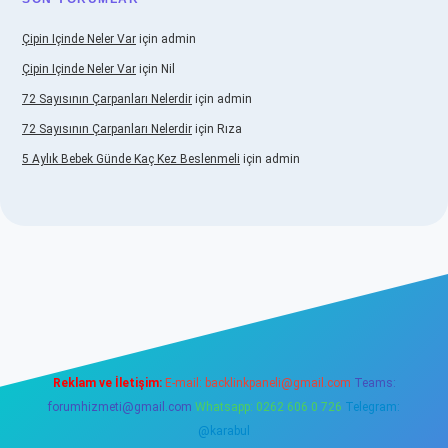
Çipin Içinde Neler Var
için
admin
Çipin Içinde Neler Var
için
Nil
72 Sayısının Çarpanları Nelerdir
için
admin
72 Sayısının Çarpanları Nelerdir
için
Rıza
5 Aylık Bebek Günde Kaç Kez Beslenmeli
için
admin
ww.betexper.xyz/
elexbetgiris.org
Reklam ve İletişim:
E-mail:
backlinkpaneli@gmail.com
Teams:
forumhizmeti@gmail.com
Whatsapp: 0262 606 0 726
Telegram:
@karabul