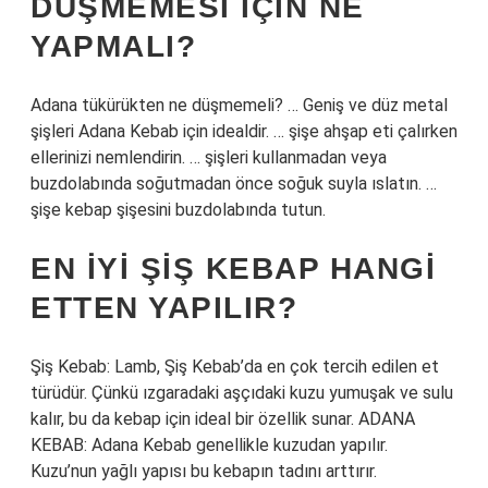
DÜŞMEMESI IÇIN NE
YAPMALI?
Adana tükürükten ne düşmemeli? … Geniş ve düz metal
şişleri Adana Kebab için idealdir. … şişe ahşap eti çalırken
ellerinizi nemlendirin. … şişleri kullanmadan veya
buzdolabında soğutmadan önce soğuk suyla ıslatın. …
şişe kebap şişesini buzdolabında tutun.
EN IYI ŞIŞ KEBAP HANGI
ETTEN YAPILIR?
Şiş Kebab: Lamb, Şiş Kebab’da en çok tercih edilen et
türüdür. Çünkü ızgaradaki aşçıdaki kuzu yumuşak ve sulu
kalır, bu da kebap için ideal bir özellik sunar. ADANA
KEBAB: Adana Kebab genellikle kuzudan yapılır.
Kuzu’nun yağlı yapısı bu kebapın tadını arttırır.