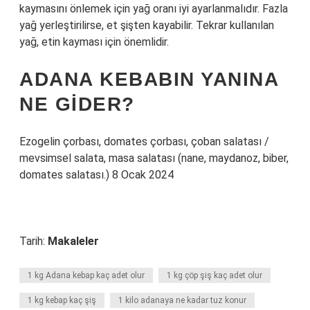
kaymasını önlemek için yağ oranı iyi ayarlanmalıdır. Fazla
yağ yerleştirilirse, et şişten kayabilir. Tekrar kullanılan
yağ, etin kayması için önemlidir.
ADANA KEBABIN YANINA
NE GIDER?
Ezogelin çorbası, domates çorbası, çoban salatası /
mevsimsel salata, masa salatası (nane, maydanoz, biber,
domates salatası.) 8 Ocak 2024
Tarih:
Makaleler
1 kg Adana kebap kaç adet olur
1 kg çöp şiş kaç adet olur
1 kg kebap kaç şiş
1 kilo adanaya ne kadar tuz konur