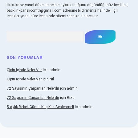
Hukuka ve yasal düzenlemelere aykırı olduğunu düşündüğünüz içerikleri,
backlinkpanelicomtr@gmail.com
adresine bildirmeniz halinde, ilgili
içerikler yasal süre içerisinde sitemizden kaldırılacaktır.
Arama
SON YORUMLAR
Çipin Içinde Neler Var
için
admin
Çipin Içinde Neler Var
için
Nil
72 Sayısının Çarpanları Nelerdir
için
admin
72 Sayısının Çarpanları Nelerdir
için
Rıza
5 Aylık Bebek Günde Kaç Kez Beslenmeli
için
admin