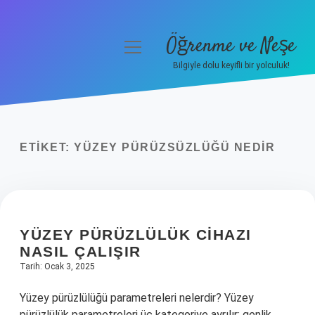
Öğrenme ve Neşe
menüyü
aç
Bilgiyle dolu keyifli bir yolculuk!
Anasayfa
Gizlilik Politikası
ETIKET:
YÜZEY PÜRÜZSÜZLÜĞÜ NEDIR
Yasal Uyarı
Hakkımızda
YÜZEY PÜRÜZLÜLÜK CIHAZI
NASIL ÇALIŞIR
Tarih: Ocak 3, 2025
Yüzey pürüzlülüğü parametreleri nelerdir? Yüzey
pürüzlülük parametreleri üç kategoriye ayrılır: genlik,