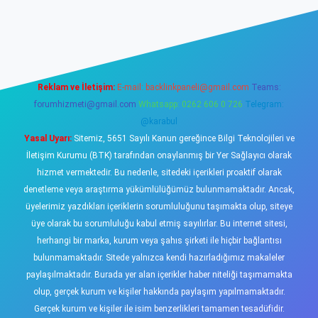
iş
https://www.betexper.xyz/
elexbetgiris.org
Reklam ve İletişim:
E-mail:
backlinkpaneli@gmail.com
Teams:
forumhizmeti@gmail.com
Whatsapp: 0262 606 0 726
Telegram:
@karabul
Yasal Uyarı:
Sitemiz, 5651 Sayılı Kanun gereğince Bilgi Teknolojileri ve
İletişim Kurumu (BTK) tarafından onaylanmış bir Yer Sağlayıcı olarak
hizmet vermektedir. Bu nedenle, sitedeki içerikleri proaktif olarak
denetleme veya araştırma yükümlülüğümüz bulunmamaktadır. Ancak,
üyelerimiz yazdıkları içeriklerin sorumluluğunu taşımakta olup, siteye
üye olarak bu sorumluluğu kabul etmiş sayılırlar. Bu internet sitesi,
herhangi bir marka, kurum veya şahıs şirketi ile hiçbir bağlantısı
bulunmamaktadır. Sitede yalnızca kendi hazırladığımız makaleler
paylaşılmaktadır. Burada yer alan içerikler haber niteliği taşımamakta
olup, gerçek kurum ve kişiler hakkında paylaşım yapılmamaktadır.
Gerçek kurum ve kişiler ile isim benzerlikleri tamamen tesadüfidir.