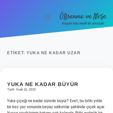
Öğrenme ve Neşe
menüyü
aç
Bilgiyle dolu keyifli bir yolculuk!
Anasayfa
Gizlilik Politikası
ETIKET:
YUKA NE KADAR UZAR
Yasal Uyarı
Hakkımızda
YUKA NE KADAR BÜYÜR
Tarih: Ocak 26, 2025
Yuka çiçeği ne kadar sürede büyür? Evet, bu bitki yılda
bir kez yaz sonunda beyaz salkımlar şeklinde çiçek açar.
Yucca çiçeklerinin bakımı çok kolaydır. Bitki aydınlık bir