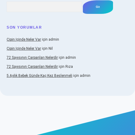
Arama
SON YORUMLAR
Çipin Içinde Neler Var
için
admin
Çipin Içinde Neler Var
için
Nil
72 Sayısının Çarpanları Nelerdir
için
admin
72 Sayısının Çarpanları Nelerdir
için
Rıza
5 Aylık Bebek Günde Kaç Kez Beslenmeli
için
admin
iş
https://www.betexper.xyz/
elexbetgiris.org