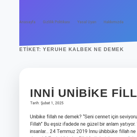
Anasayfa
Gizlilik Politikası
Yasal Uyarı
Hakkımızda
ETIKET:
YERUHE KALBEK NE DEMEK
INNI UNIBIKE FI
Tarih: Şubat 1, 2025
Unibike fillah ne demek? “Seni cennet için seviyorum
Fillah” Bu eşsiz ifadede ne güzel bir anlam yatıyor. 
insanlar… 24 Temmuz 2019 İnnu ühibbüke fillah ne 