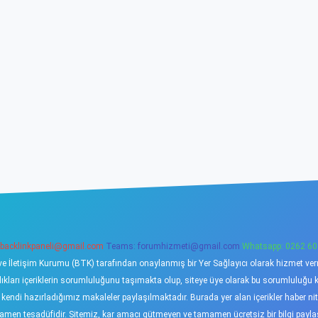
backlinkpaneli@gmail.com
Teams:
forumhizmeti@gmail.com
Whatsapp: 0262 60
ve İletişim Kurumu (BTK) tarafından onaylanmış bir Yer Sağlayıcı olarak hizmet verme
ı içeriklerin sorumluluğunu taşımakta olup, siteye üye olarak bu sorumluluğu kabu
a kendi hazırladığımız makaleler paylaşılmaktadır. Burada yer alan içerikler haber 
tamamen tesadüfidir. Sitemiz, kar amacı gütmeyen ve tamamen ücretsiz bir bilgi pay