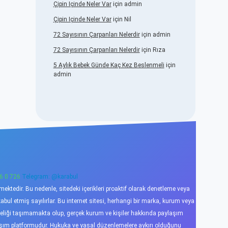
Çipin Içinde Neler Var
için
admin
Çipin Içinde Neler Var
için
Nil
72 Sayısının Çarpanları Nelerdir
için
admin
72 Sayısının Çarpanları Nelerdir
için
Rıza
5 Aylık Bebek Günde Kaç Kez Beslenmeli
için
admin
6 0 726
Telegram: @karabul
ktedir. Bu nedenle, sitedeki içerikleri proaktif olarak denetleme veya
l etmiş sayılırlar. Bu internet sitesi, herhangi bir marka, kurum veya
niteliği taşımamakta olup, gerçek kurum ve kişiler hakkında paylaşım
laşım platformudur. Hukuka ve yasal düzenlemelere aykırı olduğunu