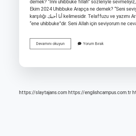
demek? “İnni uhibbuke fillah” sözleriyle sevmeliyiz
Ekim 2024 Uhibbuke Arapça ne demek? “Seni seviy
karşılığı أنا أحبك kelimesidir. Telaffuzu ve yazımı Arapça kurallarına uygundur. Arapçada “Seni seviyorum” ifadesi
“ene uhibbuke”dir. Seni Allah için seviyorum ne ce
Inni
Devamını okuyun
Yorum Bırak
Unibike
Fillah
Ne
Demek
https://slaytajans.com
https://englishcampus.com.tr
h