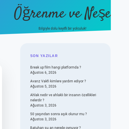
Öğrenme ve Neşe
Bilgiyle dolu keyifli bir yolculuk!
hiltonbet güncel giriş
https:/
SIDEBAR
SON YAZILAR
Break up film hangi platformda ?
Ağustos 6, 2026
Avarız Vakfı kimlere yardım ediyor ?
Ağustos 5, 2026
Ahlak nedir ve ahlaklı bir insanın özellikleri
nelerdir ?
Ağustos 3, 2026
50 yaşından sonra aşık olunur mu ?
Ağustos 3, 2026
Batuhan şu an nerede oynuyor ?