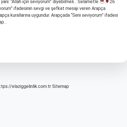
, yani: “Allah için seviyorum” diyebilmeli… Selametle
26
orum” ifadesinin sevgi ve şefkat mesajı veren Arapça
vap…
ttps://elaziggelinlik.com.tr
Sitemap