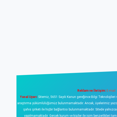
Reklam ve İletişim:
E-mail:
Yasal Uyarı:
Sitemiz, 5651 Sayılı Kanun gereğince Bilgi Teknolojileri 
araştırma yükümlülüğümüz bulunmamaktadır. Ancak, üyelerimiz yazdıklar
şahıs şirketi ile hiçbir bağlantısı bulunmamaktadır. Sitede yalnızc
yapılmamaktadır. Gerçek kurum ve kişiler ile isim benzerlikleri 