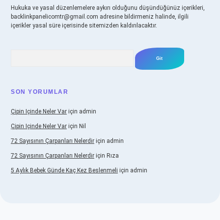
Hukuka ve yasal düzenlemelere aykırı olduğunu düşündüğünüz içerikleri,
backlinkpanelicomtr@gmail.com
adresine bildirmeniz halinde, ilgili
içerikler yasal süre içerisinde sitemizden kaldırılacaktır.
Arama
SON YORUMLAR
Çipin Içinde Neler Var
için
admin
Çipin Içinde Neler Var
için
Nil
72 Sayısının Çarpanları Nelerdir
için
admin
72 Sayısının Çarpanları Nelerdir
için
Rıza
5 Aylık Bebek Günde Kaç Kez Beslenmeli
için
admin