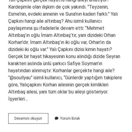
Kardeşimle olan ilişkim de çok yakındı. “Teyzenin,
Esme’nin, evdeki annenin ve Suna’nın kaderi farklı.” Yalı
Çapkını hangi aile altınbaş? Ahu isimli kullanıcı
paylaşımına şu ifadelerle devam etti: “Mehmet
Altınbaş’ın oğlu İmam Altınbaş’tır, yani dizideki Orhan
Korhan’dır. İmam Altınbaş’ın iki oğlu var, Orhan’ın da
dizideki iki oğlu var.” Yalı Çapkını dizisi kimin hayatı?
Gerçek bir hayat hikayesinin konu alındığı dizide Seyran
karakteri aslında ünlü şarkıcı Safiye Soyman’ın
hayatından alınmıştır. Korhanlar gerçekte hangi aile?
“@soullyau” isimli kullanıcı, “Günlerdir yaptığım takiplere
göre, Yalıçapkını Korhan ailesinin gerçek kimlikleri
Altınbaş ailesi, yani tüm oklar bu aileyi gösteriyor.
İşyerleri…
Yalı
Devamını okuyun
Yorum Bırak
Çapkını
Aslında