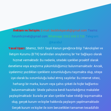
iş
https://www.betexper.xyz/
elexbetgiris.org
Reklam ve İletişim:
E-mail:
backlinkpaneli@gmail.com
Teams:
forumhizmeti@gmail.com
Whatsapp: 0262 606 0 726
Telegram:
@karabul
Yasal Uyarı:
Sitemiz, 5651 Sayılı Kanun gereğince Bilgi Teknolojileri ve
İletişim Kurumu (BTK) tarafından onaylanmış bir Yer Sağlayıcı olarak
hizmet vermektedir. Bu nedenle, sitedeki içerikleri proaktif olarak
denetleme veya araştırma yükümlülüğümüz bulunmamaktadır. Ancak,
üyelerimiz yazdıkları içeriklerin sorumluluğunu taşımakta olup, siteye
üye olarak bu sorumluluğu kabul etmiş sayılırlar. Bu internet sitesi,
herhangi bir marka, kurum veya şahıs şirketi ile hiçbir bağlantısı
bulunmamaktadır. Sitede yalnızca kendi hazırladığımız makaleler
paylaşılmaktadır. Burada yer alan içerikler haber niteliği taşımamakta
olup, gerçek kurum ve kişiler hakkında paylaşım yapılmamaktadır.
Gerçek kurum ve kişiler ile isim benzerlikleri tamamen tesadüfidir.