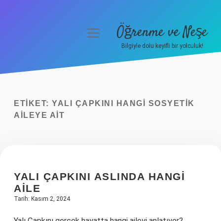
Öğrenme ve Neşe
menüyü
aç
Bilgiyle dolu keyifli bir yolculuk!
Anasayfa
Gizlilik Politikası
ETIKET:
YALI ÇAPKINI HANGI SOSYETIK
Yasal Uyarı
AILEYE AIT
Hakkımızda
YALI ÇAPKINI ASLINDA HANGI
AILE
Tarih: Kasım 2, 2024
Yalı Çapkını gerçek hayatta hangi aileyi anlatıyor?