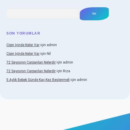
Arama
SON YORUMLAR
Çipin Içinde Neler Var
için
admin
Çipin Içinde Neler Var
için
Nil
72 Sayısının Çarpanları Nelerdir
için
admin
72 Sayısının Çarpanları Nelerdir
için
Rıza
5 Aylık Bebek Günde Kaç Kez Beslenmeli
için
admin
ş
https://www.betexper.xyz/
elexbetgiris.org