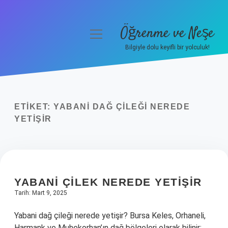
Öğrenme ve Neşe
menüyü
aç
Bilgiyle dolu keyifli bir yolculuk!
Anasayfa
Gizlilik Politikası
ETIKET:
YABANI DAĞ ÇILEĞI NEREDE
Yasal Uyarı
YETIŞIR
Hakkımızda
YABANI ÇILEK NEREDE YETIŞIR
Tarih: Mart 9, 2025
Yabani dağ çileği nerede yetişir? Bursa Keles, Orhaneli,
Harmank ve Muhekorhan’ın dağ bölgeleri olarak bilinir;