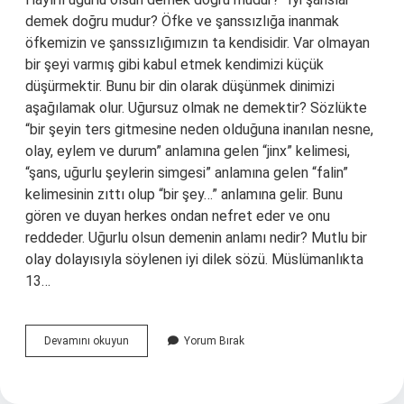
demek doğru mudur? Öfke ve şanssızlığa inanmak
öfkemizin ve şanssızlığımızın ta kendisidir. Var olmayan
bir şeyi varmış gibi kabul etmek kendimizi küçük
düşürmektir. Bunu bir din olarak düşünmek dinimizi
aşağılamak olur. Uğursuz olmak ne demektir? Sözlükte
“bir şeyin ters gitmesine neden olduğuna inanılan nesne,
olay, eylem ve durum” anlamına gelen “jinx” kelimesi,
“şans, uğurlu şeylerin simgesi” anlamına gelen “falin”
kelimesinin zıttı olup “bir şey…” anlamına gelir. Bunu
gören ve duyan herkes ondan nefret eder ve onu
reddeder. Uğurlu olsun demenin anlamı nedir? Mutlu bir
olay dolayısıyla söylenen iyi dilek sözü. Müslümanlıkta
13…
Ugurlu
Devamını okuyun
Yorum Bırak
Olsun
Ne
Demek