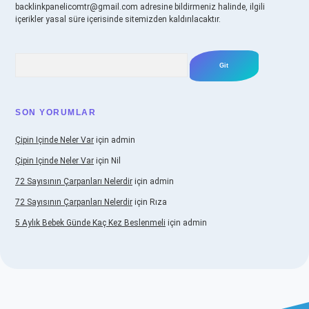
backlinkpanelicomtr@gmail.com
adresine bildirmeniz halinde, ilgili
içerikler yasal süre içerisinde sitemizden kaldırılacaktır.
Arama
SON YORUMLAR
Çipin Içinde Neler Var
için
admin
Çipin Içinde Neler Var
için
Nil
72 Sayısının Çarpanları Nelerdir
için
admin
72 Sayısının Çarpanları Nelerdir
için
Rıza
5 Aylık Bebek Günde Kaç Kez Beslenmeli
için
admin