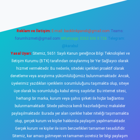
ş
https://www.betexper.xyz/
elexbetgiris.org
Reklam ve İletişim:
E-mail:
backlinkpaneli@gmail.com
Teams:
forumhizmeti@gmail.com
Whatsapp: 0262 606 0 726
Telegram:
@karabul
Yasal Uyarı:
Sitemiz, 5651 Sayılı Kanun gereğince Bilgi Teknolojileri ve
İletişim Kurumu (BTK) tarafından onaylanmış bir Yer Sağlayıcı olarak
hizmet vermektedir. Bu nedenle, sitedeki içerikleri proaktif olarak
denetleme veya araştırma yükümlülüğümüz bulunmamaktadır. Ancak,
üyelerimiz yazdıkları içeriklerin sorumluluğunu taşımakta olup, siteye
üye olarak bu sorumluluğu kabul etmiş sayılırlar. Bu internet sitesi,
herhangi bir marka, kurum veya şahıs şirketi ile hiçbir bağlantısı
bulunmamaktadır. Sitede yalnızca kendi hazırladığımız makaleler
paylaşılmaktadır. Burada yer alan içerikler haber niteliği taşımamakta
olup, gerçek kurum ve kişiler hakkında paylaşım yapılmamaktadır.
Gerçek kurum ve kişiler ile isim benzerlikleri tamamen tesadüfidir.
Sitemiz, kar amacı gütmeyen ve tamamen ücretsiz bir bilgi paylaşım