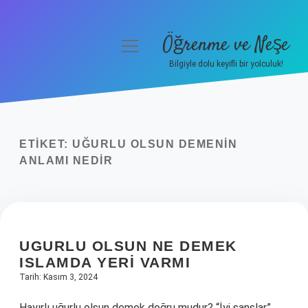
Öğrenme ve Neşe
menüyü
aç
Bilgiyle dolu keyifli bir yolculuk!
Anasayfa
Gizlilik Politikası
ETIKET:
UĞURLU OLSUN DEMENIN
Yasal Uyarı
ANLAMI NEDIR
Hakkımızda
UGURLU OLSUN NE DEMEK
ISLAMDA YERI VARMI
Tarih: Kasım 3, 2024
Hayırlı uğurlu olsun demek doğru mudur? “İyi şanslar”