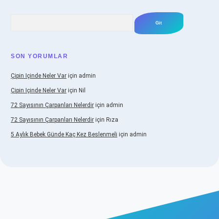
Arama
SON YORUMLAR
Çipin Içinde Neler Var
için
admin
Çipin Içinde Neler Var
için
Nil
72 Sayısının Çarpanları Nelerdir
için
admin
72 Sayısının Çarpanları Nelerdir
için
Rıza
5 Aylık Bebek Günde Kaç Kez Beslenmeli
için
admin
iş
https://www.betexper.xyz/
elexbetgiris.org