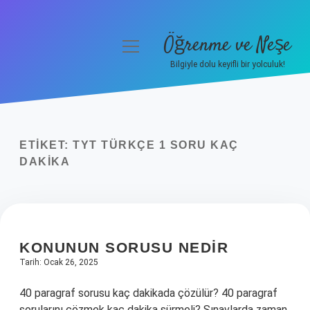
Öğrenme ve Neşe
menüyü
aç
Bilgiyle dolu keyifli bir yolculuk!
Anasayfa
Gizlilik Politikası
ETIKET:
TYT TÜRKÇE 1 SORU KAÇ
Yasal Uyarı
DAKIKA
Hakkımızda
KONUNUN SORUSU NEDIR
Tarih: Ocak 26, 2025
40 paragraf sorusu kaç dakikada çözülür? 40 paragraf
sorularını çözmek kaç dakika sürmeli? Sınavlarda zaman