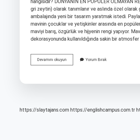
hangisidir? DÜNYANIN EN POPÜLER OLMAYAN RENG
gri zeytin) olarak tanımlanır ve aslında özel olarak 
ambalajında ​​yeni bir tasarım yaratmak istedi. Pa
mavinin çocuklar ve yetişkinler arasında en popüler 
maviyi barış, özgürlük ve hijyenin rengi yapıyor. Mavi
dekorasyonunda kullanıldığında sakin bir atmosfer 
Dünyanın
Devamını okuyun
Yorum Bırak
En
Güzel
Rengi
Hangi
Renk
https://slaytajans.com
https://englishcampus.com.tr
h