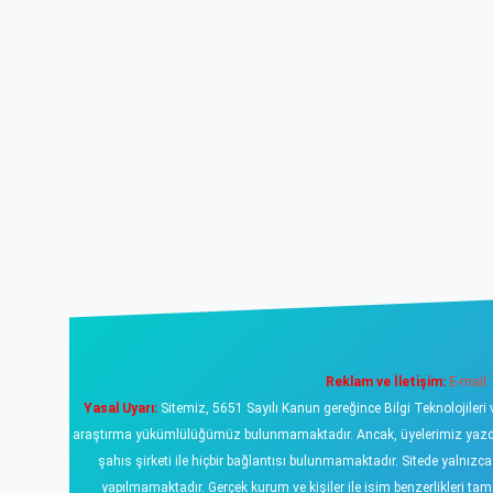
Reklam ve İletişim:
E-mail:
Yasal Uyarı:
Sitemiz, 5651 Sayılı Kanun gereğince Bilgi Teknolojileri 
araştırma yükümlülüğümüz bulunmamaktadır. Ancak, üyelerimiz yazdıklar
şahıs şirketi ile hiçbir bağlantısı bulunmamaktadır. Sitede yalnızc
yapılmamaktadır. Gerçek kurum ve kişiler ile isim benzerlikleri 