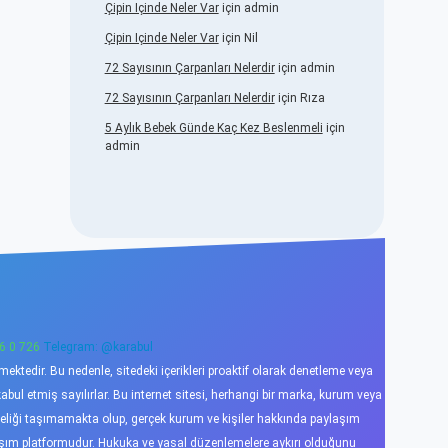
Çipin Içinde Neler Var
için
admin
Çipin Içinde Neler Var
için
Nil
72 Sayısının Çarpanları Nelerdir
için
admin
72 Sayısının Çarpanları Nelerdir
için
Rıza
5 Aylık Bebek Günde Kaç Kez Beslenmeli
için
admin
6 0 726
Telegram: @karabul
ktedir. Bu nedenle, sitedeki içerikleri proaktif olarak denetleme veya
l etmiş sayılırlar. Bu internet sitesi, herhangi bir marka, kurum veya
niteliği taşımamakta olup, gerçek kurum ve kişiler hakkında paylaşım
laşım platformudur. Hukuka ve yasal düzenlemelere aykırı olduğunu