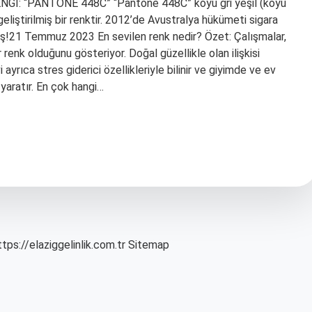
İ: “PANTONE 448C” “Pantone 448C” koyu gri yeşil (koyu
geliştirilmiş bir renktir. 2012’de Avustralya hükümeti sigara
ylaş!21 Temmuz 2023 En sevilen renk nedir? Özet: Çalışmalar,
renk olduğunu gösteriyor. Doğal güzellikle olan ilişkisi
 ayrıca stres giderici özellikleriyle bilinir ve giyimde ve ev
yaratır. En çok hangi…
ttps://elaziggelinlik.com.tr
Sitemap