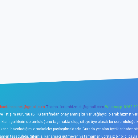
backlinkpaneli@gmail.com
Teams:
forumhizmeti@gmail.com
Whatsapp: 0262 60
ve İletişim Kurumu (BTK) tarafından onaylanmış bir Yer Sağlayıcı olarak hizmet verme
ı içeriklerin sorumluluğunu taşımakta olup, siteye üye olarak bu sorumluluğu kabu
a kendi hazırladığımız makaleler paylaşılmaktadır. Burada yer alan içerikler haber 
tamamen tesadüfidir. Sitemiz, kar amacı gütmeyen ve tamamen ücretsiz bir bilgi pay