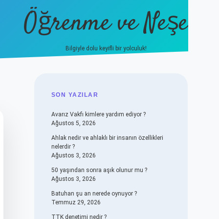
Öğrenme ve Neşe
Bilgiyle dolu keyifli bir yolculuk!
hiltonbet güncel giriş
https://
SIDEBAR
SON YAZILAR
Avarız Vakfı kimlere yardım ediyor ?
Ağustos 5, 2026
Ahlak nedir ve ahlaklı bir insanın özellikleri
nelerdir ?
Ağustos 3, 2026
50 yaşından sonra aşık olunur mu ?
Ağustos 3, 2026
Batuhan şu an nerede oynuyor ?
Temmuz 29, 2026
TTK denetimi nedir ?