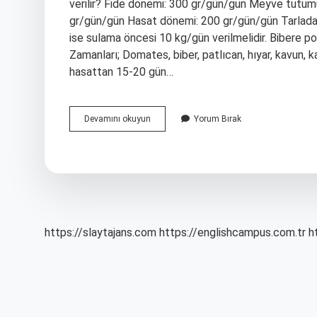
verilir? Fide dönemi: 300 gr/gün/gün Meyve tut
gr/gün/gün Hasat dönemi: 200 gr/gün/gün Tarlada 
ise sulama öncesi 10 kg/gün verilmelidir. Bibere p
Zamanları; Domates, biber, patlıcan, hıyar, kavun, 
hasattan 15-20 gün…
Potasyum
Devamını okuyun
Yorum Bırak
Ne
Zaman
Verilir
https://slaytajans.com
https://englishcampus.com.tr
h