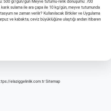
umu: 500 gr/gün/gün Meyve tutumu-renk dönüşümü: 700
karık sulama ile ara çapa ile 10 kg/gün, meyve tutumunda
otasyum ne zaman verilir? Kullanılacak Bitkiler ve Uygulama
karpuz ve kabakta; ceviz büyüklüğüne ulaştığı andan itibaren
ttps://elaziggelinlik.com.tr
Sitemap