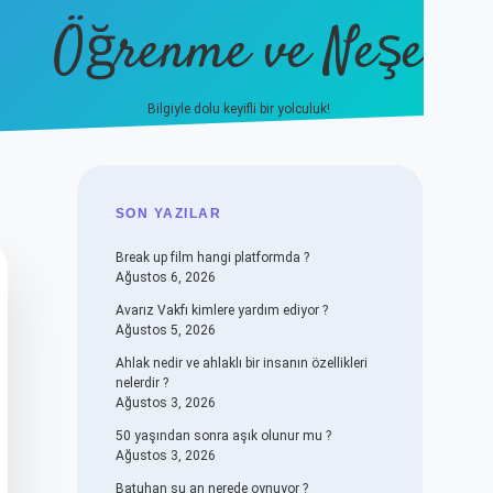
Öğrenme ve Neşe
Bilgiyle dolu keyifli bir yolculuk!
hiltonbet güncel giriş
https:/
SIDEBAR
SON YAZILAR
Break up film hangi platformda ?
Ağustos 6, 2026
Avarız Vakfı kimlere yardım ediyor ?
Ağustos 5, 2026
Ahlak nedir ve ahlaklı bir insanın özellikleri
nelerdir ?
Ağustos 3, 2026
50 yaşından sonra aşık olunur mu ?
Ağustos 3, 2026
Batuhan şu an nerede oynuyor ?