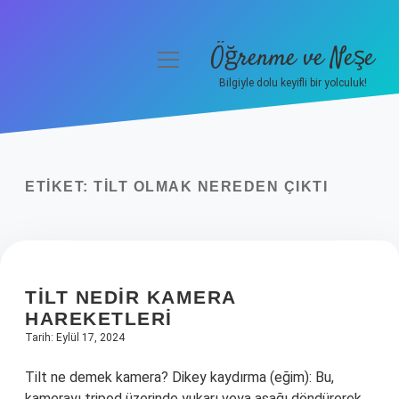
Öğrenme ve Neşe
menüyü
aç
Bilgiyle dolu keyifli bir yolculuk!
Anasayfa
Gizlilik Politikası
ETIKET:
TILT OLMAK NEREDEN ÇIKTI
Yasal Uyarı
Hakkımızda
TILT NEDIR KAMERA
HAREKETLERI
Tarih: Eylül 17, 2024
Tilt ne demek kamera? Dikey kaydırma (eğim): Bu,
kamerayı tripod üzerinde yukarı veya aşağı döndürerek