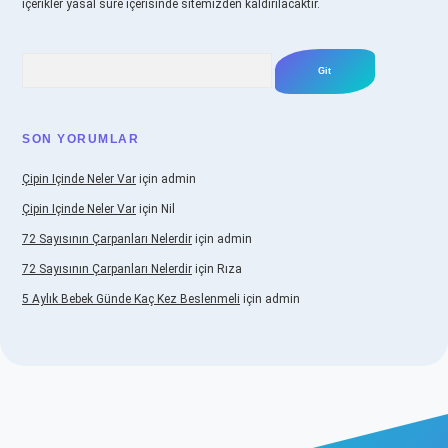
içerikler yasal süre içerisinde sitemizden kaldırılacaktır.
Arama
SON YORUMLAR
Çipin Içinde Neler Var
için
admin
Çipin Içinde Neler Var
için
Nil
72 Sayısının Çarpanları Nelerdir
için
admin
72 Sayısının Çarpanları Nelerdir
için
Rıza
5 Aylık Bebek Günde Kaç Kez Beslenmeli
için
admin
ş
https://www.betexper.xyz/
elexbetgiris.org