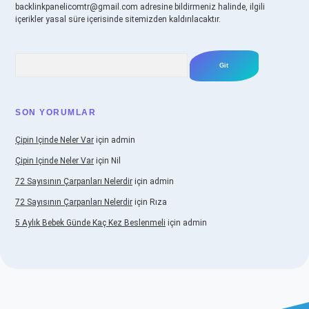
backlinkpanelicomtr@gmail.com
adresine bildirmeniz halinde, ilgili
içerikler yasal süre içerisinde sitemizden kaldırılacaktır.
Arama
SON YORUMLAR
Çipin Içinde Neler Var
için
admin
Çipin Içinde Neler Var
için
Nil
72 Sayısının Çarpanları Nelerdir
için
admin
72 Sayısının Çarpanları Nelerdir
için
Rıza
5 Aylık Bebek Günde Kaç Kez Beslenmeli
için
admin