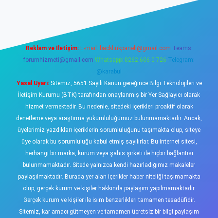
ş
https://www.betexper.xyz/
elexbetgiris.org
Reklam ve İletişim:
E-mail:
backlinkpaneli@gmail.com
Teams:
forumhizmeti@gmail.com
Whatsapp: 0262 606 0 726
Telegram:
@karabul
Yasal Uyarı:
Sitemiz, 5651 Sayılı Kanun gereğince Bilgi Teknolojileri ve
İletişim Kurumu (BTK) tarafından onaylanmış bir Yer Sağlayıcı olarak
hizmet vermektedir. Bu nedenle, sitedeki içerikleri proaktif olarak
denetleme veya araştırma yükümlülüğümüz bulunmamaktadır. Ancak,
üyelerimiz yazdıkları içeriklerin sorumluluğunu taşımakta olup, siteye
üye olarak bu sorumluluğu kabul etmiş sayılırlar. Bu internet sitesi,
herhangi bir marka, kurum veya şahıs şirketi ile hiçbir bağlantısı
bulunmamaktadır. Sitede yalnızca kendi hazırladığımız makaleler
paylaşılmaktadır. Burada yer alan içerikler haber niteliği taşımamakta
olup, gerçek kurum ve kişiler hakkında paylaşım yapılmamaktadır.
Gerçek kurum ve kişiler ile isim benzerlikleri tamamen tesadüfidir.
Sitemiz, kar amacı gütmeyen ve tamamen ücretsiz bir bilgi paylaşım