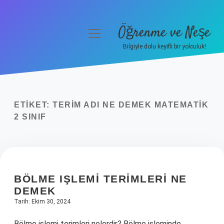
Öğrenme ve Neşe
menüyü
aç
Bilgiyle dolu keyifli bir yolculuk!
Anasayfa
Gizlilik Politikası
ETIKET:
TERIM ADI NE DEMEK MATEMATIK
Yasal Uyarı
2 SINIF
Hakkımızda
BÖLME IŞLEMI TERIMLERI NE
DEMEK
Tarih: Ekim 30, 2024
Bölme işlemi terimleri nelerdir? Bölme işleminde