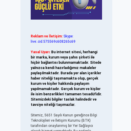
Reklam ve İletişim:
Skype:
live:.cid.575569c608265c69
Yasal Uyarı:
Bu internet sitesi, herhangi
bir marka, kurum veya şahıs şirketi ile
hiçbir bağlantısı bulunmamaktadır. Sitede
yalnızca kendi hazırladığımız makaleler
paylaşılmaktadır. Burada yer alan içerikler
haber niteliği taşımamakta olup, gerçek
kurum ve kişiler hakkında paylaşım
yapılmamaktadır. Gerçek kurum ve kişiler
ile isim benzerlikleri tamamen tesadüfidir.
Sitemizdeki bilgiler taslak halindedir ve
tavsiye niteliği taşımazlar.
Sitemiz, 5651 Sayılı Kanun gereğince Bilgi
Teknolojileri ve İletişim Kurumu (BTK)
tarafından onaylanmış bir Yer Sağlayıcı