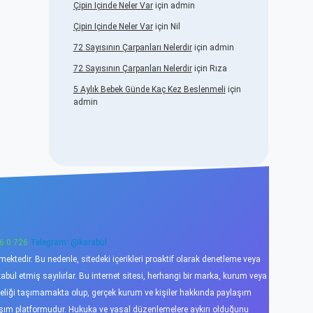
Çipin Içinde Neler Var
için
admin
Çipin Içinde Neler Var
için
Nil
72 Sayısının Çarpanları Nelerdir
için
admin
72 Sayısının Çarpanları Nelerdir
için
Rıza
5 Aylık Bebek Günde Kaç Kez Beslenmeli
için
admin
6 0 726
Telegram: @karabul
ktedir. Bu nedenle, sitedeki içerikleri proaktif olarak denetleme veya
l etmiş sayılırlar. Bu internet sitesi, herhangi bir marka, kurum veya
niteliği taşımamakta olup, gerçek kurum ve kişiler hakkında paylaşım
laşım platformudur. Hukuka ve yasal düzenlemelere aykırı olduğunu