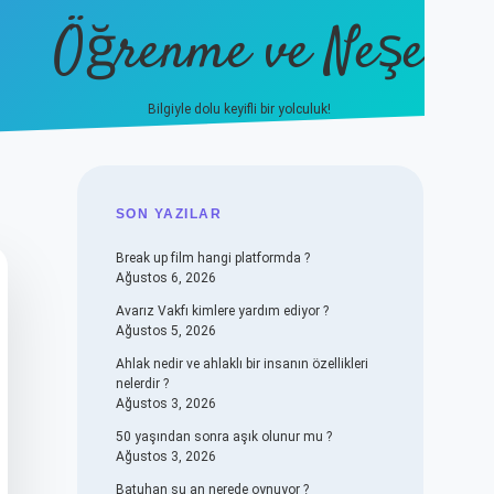
Öğrenme ve Neşe
Bilgiyle dolu keyifli bir yolculuk!
hiltonbet güncel giriş
https://
SIDEBAR
SON YAZILAR
Break up film hangi platformda ?
Ağustos 6, 2026
Avarız Vakfı kimlere yardım ediyor ?
Ağustos 5, 2026
Ahlak nedir ve ahlaklı bir insanın özellikleri
nelerdir ?
Ağustos 3, 2026
50 yaşından sonra aşık olunur mu ?
Ağustos 3, 2026
Batuhan şu an nerede oynuyor ?