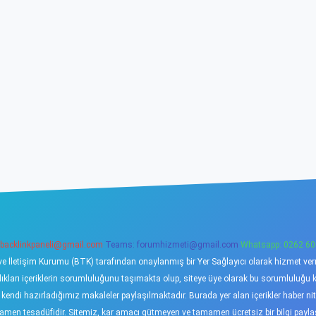
backlinkpaneli@gmail.com
Teams:
forumhizmeti@gmail.com
Whatsapp: 0262 60
ve İletişim Kurumu (BTK) tarafından onaylanmış bir Yer Sağlayıcı olarak hizmet verme
ı içeriklerin sorumluluğunu taşımakta olup, siteye üye olarak bu sorumluluğu kabu
a kendi hazırladığımız makaleler paylaşılmaktadır. Burada yer alan içerikler haber 
tamamen tesadüfidir. Sitemiz, kar amacı gütmeyen ve tamamen ücretsiz bir bilgi pay