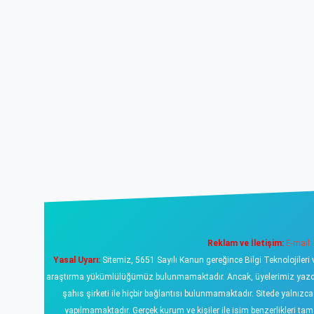
Reklam ve İletişim:
E-mail:
Yasal Uyarı:
Sitemiz, 5651 Sayılı Kanun gereğince Bilgi Teknolojileri 
araştırma yükümlülüğümüz bulunmamaktadır. Ancak, üyelerimiz yazdıklar
şahıs şirketi ile hiçbir bağlantısı bulunmamaktadır. Sitede yalnızc
yapılmamaktadır. Gerçek kurum ve kişiler ile isim benzerlikleri 