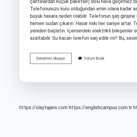
çantalardan küçük paketler) dolu hava geçirmez bir
Telefonunuzu kuru olduğundan emin olana kadar asla
büyük hasara neden olabilir. Telefonun şarj girişin
hemen sudan çıkarın. Hasar riski her saniye artar
yeniden başlatın. İçerisindeki elektrikli bileşenler
azaltabilir. Su kacan telefon sarj edilir mi? Bu, se
Su
Devamını okuyun
Yorum Bırak
Kaçan
Telefon
Şarja
Takılır
Mı
https://slaytajans.com
https://englishcampus.com.tr
h