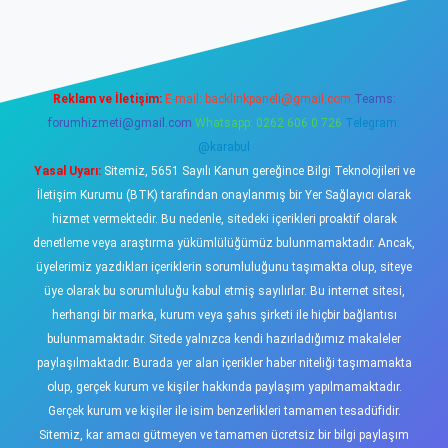
iş
https://www.betexper.xyz/
elexbetgiris.org
Reklam ve İletişim:
E-mail:
backlinkpaneli@gmail.com
Teams:
forumhizmeti@gmail.com
Whatsapp: 0262 606 0 726
Telegram:
@karabul
Yasal Uyarı:
Sitemiz, 5651 Sayılı Kanun gereğince Bilgi Teknolojileri ve
İletişim Kurumu (BTK) tarafından onaylanmış bir Yer Sağlayıcı olarak
hizmet vermektedir. Bu nedenle, sitedeki içerikleri proaktif olarak
denetleme veya araştırma yükümlülüğümüz bulunmamaktadır. Ancak,
üyelerimiz yazdıkları içeriklerin sorumluluğunu taşımakta olup, siteye
üye olarak bu sorumluluğu kabul etmiş sayılırlar. Bu internet sitesi,
herhangi bir marka, kurum veya şahıs şirketi ile hiçbir bağlantısı
bulunmamaktadır. Sitede yalnızca kendi hazırladığımız makaleler
paylaşılmaktadır. Burada yer alan içerikler haber niteliği taşımamakta
olup, gerçek kurum ve kişiler hakkında paylaşım yapılmamaktadır.
Gerçek kurum ve kişiler ile isim benzerlikleri tamamen tesadüfidir.
Sitemiz, kar amacı gütmeyen ve tamamen ücretsiz bir bilgi paylaşım