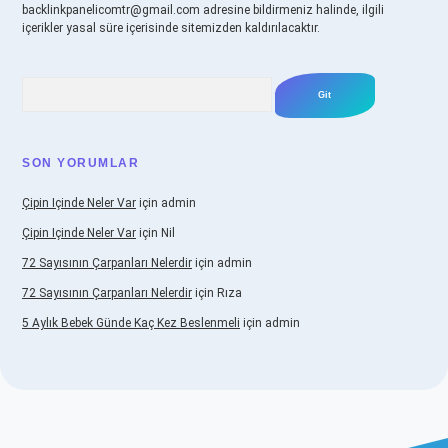
backlinkpanelicomtr@gmail.com
adresine bildirmeniz halinde, ilgili
içerikler yasal süre içerisinde sitemizden kaldırılacaktır.
Arama
SON YORUMLAR
Çipin Içinde Neler Var
için
admin
Çipin Içinde Neler Var
için
Nil
72 Sayısının Çarpanları Nelerdir
için
admin
72 Sayısının Çarpanları Nelerdir
için
Rıza
5 Aylık Bebek Günde Kaç Kez Beslenmeli
için
admin