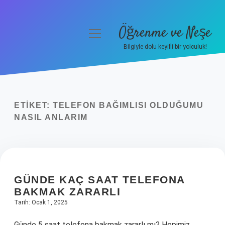
Öğrenme ve Neşe
menüyü
aç
Bilgiyle dolu keyifli bir yolculuk!
Anasayfa
Gizlilik Politikası
ETIKET:
TELEFON BAĞIMLISI OLDUĞUMU
Yasal Uyarı
NASIL ANLARIM
Hakkımızda
GÜNDE KAÇ SAAT TELEFONA
BAKMAK ZARARLI
Tarih: Ocak 1, 2025
Günde 5 saat telefona bakmak zararlı mı? Hepimiz