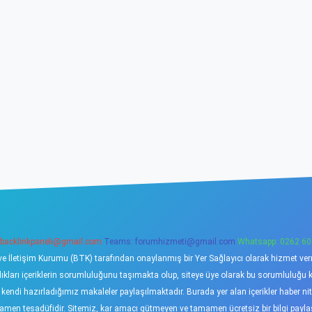
backlinkpaneli@gmail.com
Teams:
forumhizmeti@gmail.com
Whatsapp: 0262 60
ve İletişim Kurumu (BTK) tarafından onaylanmış bir Yer Sağlayıcı olarak hizmet verme
ı içeriklerin sorumluluğunu taşımakta olup, siteye üye olarak bu sorumluluğu kabu
a kendi hazırladığımız makaleler paylaşılmaktadır. Burada yer alan içerikler haber 
tamamen tesadüfidir. Sitemiz, kar amacı gütmeyen ve tamamen ücretsiz bir bilgi pay