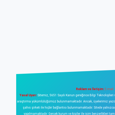
Reklam ve İletişim:
E-mail:
Yasal Uyarı:
Sitemiz, 5651 Sayılı Kanun gereğince Bilgi Teknolojileri 
araştırma yükümlülüğümüz bulunmamaktadır. Ancak, üyelerimiz yazdıklar
şahıs şirketi ile hiçbir bağlantısı bulunmamaktadır. Sitede yalnızc
yapılmamaktadır. Gerçek kurum ve kişiler ile isim benzerlikleri 