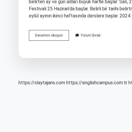
belirten ay ve gün adları büyük harfle başlar: Salı,
Festivali 25 Haziran’da başlar. Belirli bir tarihi bel
eylül ayının ikinci haftasında derslere başlar. 2024
Tarih
Devamını okuyun
Yorum Bırak
Ve
Sayılı
Nasıl
Yazılır
https://slaytajans.com
https://englishcampus.com.tr
h