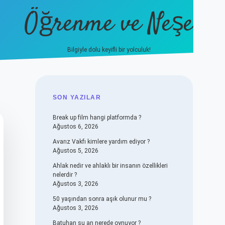
Öğrenme ve Neşe
Bilgiyle dolu keyifli bir yolculuk!
hiltonbet güncel giriş
https://
SIDEBAR
SON YAZILAR
Break up film hangi platformda ?
Ağustos 6, 2026
Avarız Vakfı kimlere yardım ediyor ?
Ağustos 5, 2026
Ahlak nedir ve ahlaklı bir insanın özellikleri
nelerdir ?
Ağustos 3, 2026
50 yaşından sonra aşık olunur mu ?
Ağustos 3, 2026
Batuhan şu an nerede oynuyor ?