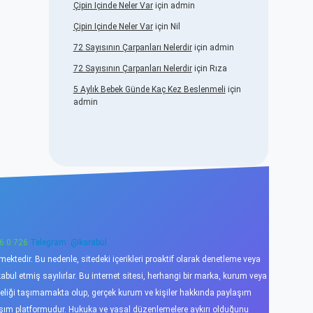
Çipin Içinde Neler Var
için
admin
Çipin Içinde Neler Var
için
Nil
72 Sayısının Çarpanları Nelerdir
için
admin
72 Sayısının Çarpanları Nelerdir
için
Rıza
5 Aylık Bebek Günde Kaç Kez Beslenmeli
için
admin
6 0 726
Telegram: @karabul
ktedir. Bu nedenle, sitedeki içerikleri proaktif olarak denetleme veya
l etmiş sayılırlar. Bu internet sitesi, herhangi bir marka, kurum veya
niteliği taşımamakta olup, gerçek kurum ve kişiler hakkında paylaşım
laşım platformudur. Hukuka ve yasal düzenlemelere aykırı olduğunu