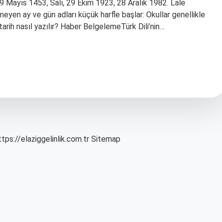
 29 Mayıs 1453, Salı, 29 Ekim 1923, 28 Aralık 1982. Lale
irtmeyen ay ve gün adları küçük harfle başlar: Okullar genellikle
 tarih nasıl yazılır? Haber BelgelemeTürk Dili’nin…
ttps://elaziggelinlik.com.tr
Sitemap