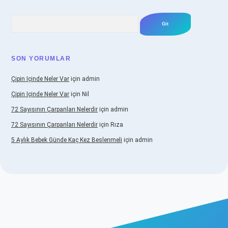
Arama
SON YORUMLAR
Çipin Içinde Neler Var
için
admin
Çipin Içinde Neler Var
için
Nil
72 Sayısının Çarpanları Nelerdir
için
admin
72 Sayısının Çarpanları Nelerdir
için
Rıza
5 Aylık Bebek Günde Kaç Kez Beslenmeli
için
admin
iş
https://www.betexper.xyz/
elexbetgiris.org