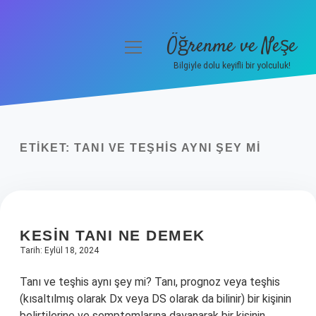
Öğrenme ve Neşe
menüyü
aç
Bilgiyle dolu keyifli bir yolculuk!
Anasayfa
Gizlilik Politikası
ETIKET:
TANI VE TEŞHIS AYNI ŞEY MI
Yasal Uyarı
Hakkımızda
KESIN TANI NE DEMEK
Tarih: Eylül 18, 2024
Tanı ve teşhis aynı şey mi? Tanı, prognoz veya teşhis
(kısaltılmış olarak Dx veya DS olarak da bilinir) bir kişinin
belirtilerine ve semptomlarına dayanarak bir kişinin