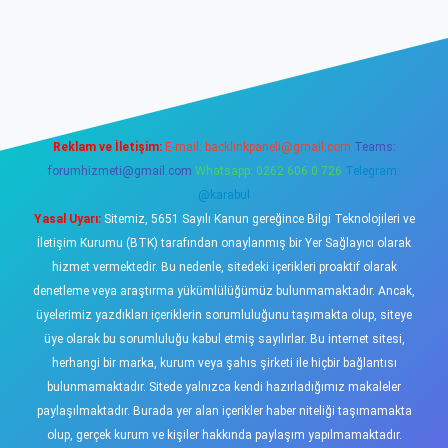
iş
https://www.betexper.xyz/
elexbetgiris.org
Reklam ve İletişim:
E-mail:
backlinkpaneli@gmail.com
Teams:
forumhizmeti@gmail.com
Whatsapp: 0262 606 0 726
Telegram:
@karabul
Yasal Uyarı:
Sitemiz, 5651 Sayılı Kanun gereğince Bilgi Teknolojileri ve
İletişim Kurumu (BTK) tarafından onaylanmış bir Yer Sağlayıcı olarak
hizmet vermektedir. Bu nedenle, sitedeki içerikleri proaktif olarak
denetleme veya araştırma yükümlülüğümüz bulunmamaktadır. Ancak,
üyelerimiz yazdıkları içeriklerin sorumluluğunu taşımakta olup, siteye
üye olarak bu sorumluluğu kabul etmiş sayılırlar. Bu internet sitesi,
herhangi bir marka, kurum veya şahıs şirketi ile hiçbir bağlantısı
bulunmamaktadır. Sitede yalnızca kendi hazırladığımız makaleler
paylaşılmaktadır. Burada yer alan içerikler haber niteliği taşımamakta
olup, gerçek kurum ve kişiler hakkında paylaşım yapılmamaktadır.