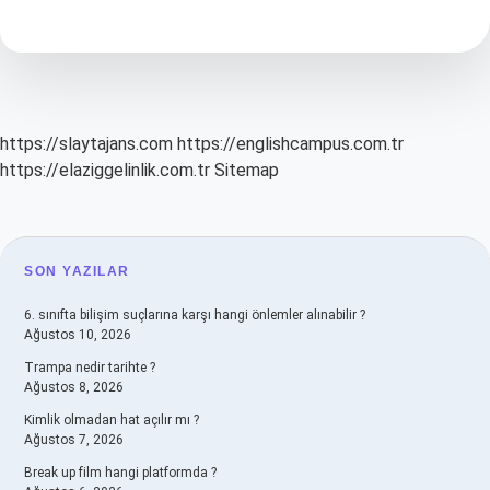
Celbi
Sınıflandırma
Ne
Zaman
Açıklanacak
https://slaytajans.com
https://englishcampus.com.tr
https://elaziggelinlik.com.tr
Sitemap
SIDEBAR
SON YAZILAR
6. sınıfta bilişim suçlarına karşı hangi önlemler alınabilir ?
Ağustos 10, 2026
Trampa nedir tarihte ?
Ağustos 8, 2026
Kimlik olmadan hat açılır mı ?
Ağustos 7, 2026
Break up film hangi platformda ?