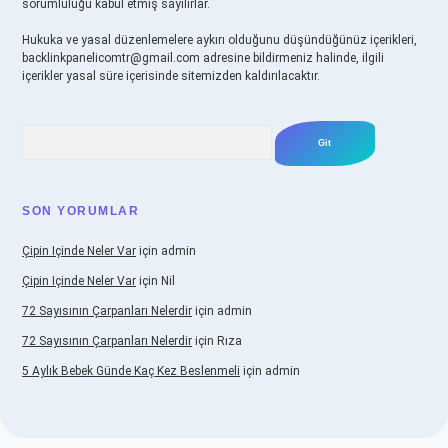
sorumluluğu kabul etmiş sayılırlar.
Hukuka ve yasal düzenlemelere aykırı olduğunu düşündüğünüz içerikleri,
backlinkpanelicomtr@gmail.com
adresine bildirmeniz halinde, ilgili
içerikler yasal süre içerisinde sitemizden kaldırılacaktır.
Arama
SON YORUMLAR
Çipin Içinde Neler Var
için
admin
Çipin Içinde Neler Var
için
Nil
72 Sayısının Çarpanları Nelerdir
için
admin
72 Sayısının Çarpanları Nelerdir
için
Rıza
5 Aylık Bebek Günde Kaç Kez Beslenmeli
için
admin