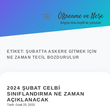
Öğrenme ve Neşe
menüyü
aç
Bilgiyle dolu keyifli bir yolculuk!
Anasayfa
Gizlilik Politikası
ETIKET:
ŞUBATTA ASKERE GITMEK IÇIN
Yasal Uyarı
NE ZAMAN TECIL BOZDURULUR
Hakkımızda
2024 ŞUBAT CELBI
SINIFLANDIRMA NE ZAMAN
AÇIKLANACAK
Tarih: Ocak 25, 2025