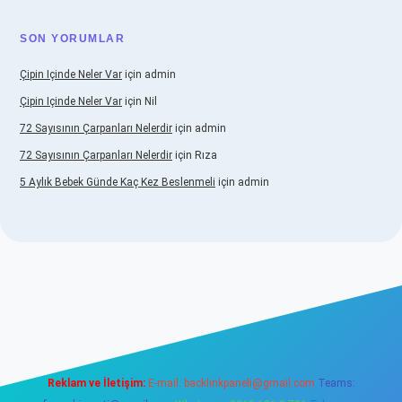
SON YORUMLAR
Çipin Içinde Neler Var
için
admin
Çipin Içinde Neler Var
için
Nil
72 Sayısının Çarpanları Nelerdir
için
admin
72 Sayısının Çarpanları Nelerdir
için
Rıza
5 Aylık Bebek Günde Kaç Kez Beslenmeli
için
admin
ş
https://www.betexper.xyz/
elexbetgiris.org
Reklam ve İletişim:
E-mail:
backlinkpaneli@gmail.com
Teams: