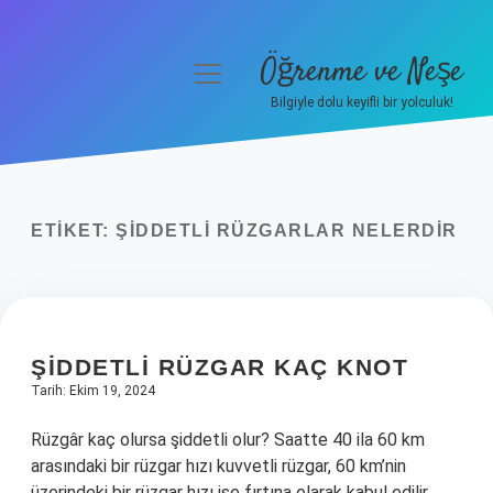
Öğrenme ve Neşe
menüyü
aç
Bilgiyle dolu keyifli bir yolculuk!
Anasayfa
Gizlilik Politikası
ETIKET:
ŞIDDETLI RÜZGARLAR NELERDIR
Yasal Uyarı
Hakkımızda
ŞIDDETLI RÜZGAR KAÇ KNOT
Tarih: Ekim 19, 2024
Rüzgâr kaç olursa şiddetli olur? Saatte 40 ila 60 km
arasındaki bir rüzgar hızı kuvvetli rüzgar, 60 km’nin
üzerindeki bir rüzgar hızı ise fırtına olarak kabul edilir.