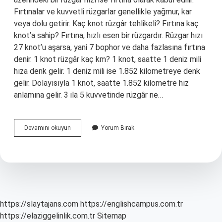
Fırtınalar ve kuvvetli rüzgarlar genellikle yağmur, kar
veya dolu getirir. Kaç knot rüzgâr tehlikeli? Fırtına kaç
knot’a sahip? Fırtına, hızlı esen bir rüzgardır. Rüzgar hızı
27 knot’u aşarsa, yani 7 bophor ve daha fazlasına fırtına
denir. 1 knot rüzgâr kaç km? 1 knot, saatte 1 deniz mili
hıza denk gelir. 1 deniz mili ise 1.852 kilometreye denk
gelir. Dolayısıyla 1 knot, saatte 1.852 kilometre hız
anlamına gelir. 3 ila 5 kuvvetinde rüzgâr ne…
Şiddetli
Devamını okuyun
Yorum Bırak
Rüzgar
Kaç
Knot
https://slaytajans.com
https://englishcampus.com.tr
https://elaziggelinlik.com.tr
Sitemap