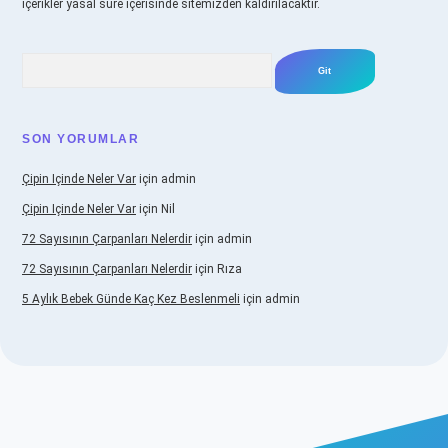
içerikler yasal süre içerisinde sitemizden kaldırılacaktır.
Arama
SON YORUMLAR
Çipin Içinde Neler Var
için
admin
Çipin Içinde Neler Var
için
Nil
72 Sayısının Çarpanları Nelerdir
için
admin
72 Sayısının Çarpanları Nelerdir
için
Rıza
5 Aylık Bebek Günde Kaç Kez Beslenmeli
için
admin
iş
https://www.betexper.xyz/
elexbetgiris.org