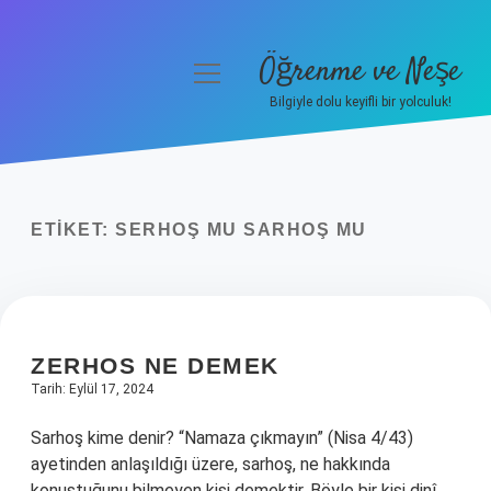
Öğrenme ve Neşe
menüyü
aç
Bilgiyle dolu keyifli bir yolculuk!
Anasayfa
Gizlilik Politikası
ETIKET:
SERHOŞ MU SARHOŞ MU
Yasal Uyarı
Hakkımızda
ZERHOS NE DEMEK
Tarih: Eylül 17, 2024
Sarhoş kime denir? “Namaza çıkmayın” (Nisa 4/43)
ayetinden anlaşıldığı üzere, sarhoş, ne hakkında
konuştuğunu bilmeyen kişi demektir. Böyle bir kişi dinî