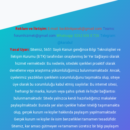
ş
https://www.betexper.xyz/
elexbetgiris.org
Reklam ve İletişim:
E-mail:
backlinkpaneli@gmail.com
Teams:
forumhizmeti@gmail.com
Whatsapp: 0262 606 0 726
Telegram:
@karabul
Yasal Uyarı:
Sitemiz, 5651 Sayılı Kanun gereğince Bilgi Teknolojileri ve
İletişim Kurumu (BTK) tarafından onaylanmış bir Yer Sağlayıcı olarak
hizmet vermektedir. Bu nedenle, sitedeki içerikleri proaktif olarak
denetleme veya araştırma yükümlülüğümüz bulunmamaktadır. Ancak,
üyelerimiz yazdıkları içeriklerin sorumluluğunu taşımakta olup, siteye
üye olarak bu sorumluluğu kabul etmiş sayılırlar. Bu internet sitesi,
herhangi bir marka, kurum veya şahıs şirketi ile hiçbir bağlantısı
bulunmamaktadır. Sitede yalnızca kendi hazırladığımız makaleler
paylaşılmaktadır. Burada yer alan içerikler haber niteliği taşımamakta
olup, gerçek kurum ve kişiler hakkında paylaşım yapılmamaktadır.
Gerçek kurum ve kişiler ile isim benzerlikleri tamamen tesadüfidir.
Sitemiz, kar amacı gütmeyen ve tamamen ücretsiz bir bilgi paylaşım