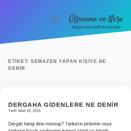
Öğrenme ve Neşe
menüyü
aç
Bilgiyle dolu keyifli bir yolculuk!
Anasayfa
Gizlilik Politikası
ETIKET:
SEMAZEN YAPAN KIŞIYE NE
Yasal Uyarı
DENIR
Hakkımızda
DERGAHA GIDENLERE NE DENIR
Tarih: Mart 30, 2025
Dergah hangi dine mensup? Tarikatın pirlerinin veya
tarikatın büyük şeyhlerinin ikamet ettiği ve liderlik