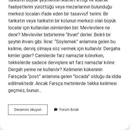
faaliyetlerini yürüttüğü veya mezarlarının bulunduğu
merkezi locaları ifade eden bir tasavvuf terimi. Bir
tarikatın veya tarikatın bir kolunun merkezi olan büyük
localar için kullanılan isimlerden biri. Mevlevilere ne
denir? Mevleviler birbirlerine “ihvan” derler. Belirli bir
şeyhin ihvanı gibi. İkrar: “Söylemek” anlamına gelen bu
kelime, derviş olmaya söz vermek için kullanılır. Dergaha
kimler gider? Camilerde farz namazlar kılınırken,
tekkelerde sadece dervişlere ait farz namazlar kılınır.
Dergah yerine ne kullanılır? Kelimenin kökeninin
Farsçada “post” anlamına gelen “locada” olduğu da iddia
edilmektedir. Ancak Farsça metinlerde tekke kelimesi
geçmez, bunun…
Dergaha
Devamını okuyun
Yorum Bırak
Gidenlere
Ne
Denir