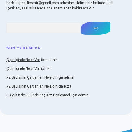
backlinkpanelicomtr@gmail.com
adresine bildirmeniz halinde, ilgili
içerikler yasal süre içerisinde sitemizden kaldırılacaktır.
Arama
SON YORUMLAR
Çipin Içinde Neler Var
için
admin
Çipin Içinde Neler Var
için
Nil
72 Sayısının Çarpanları Nelerdir
için
admin
72 Sayısının Çarpanları Nelerdir
için
Rıza
5 Aylık Bebek Günde Kaç Kez Beslenmeli
için
admin