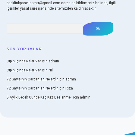
backlinkpanelicomtr@gmail.com
adresine bildirmeniz halinde, ilgili
içerikler yasal süre içerisinde sitemizden kaldırılacaktır.
Arama
SON YORUMLAR
Çipin Içinde Neler Var
için
admin
Çipin Içinde Neler Var
için
Nil
72 Sayısının Çarpanları Nelerdir
için
admin
72 Sayısının Çarpanları Nelerdir
için
Rıza
5 Aylık Bebek Günde Kaç Kez Beslenmeli
için
admin