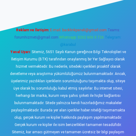
iş
https://www.betexper.xyz/
elexbetgiris.org
Reklam ve İletişim:
E-mail:
backlinkpaneli@gmail.com
Teams:
forumhizmeti@gmail.com
Whatsapp: 0262 606 0 726
Telegram:
@karabul
Yasal Uyarı:
Sitemiz, 5651 Sayılı Kanun gereğince Bilgi Teknolojileri ve
İletişim Kurumu (BTK) tarafından onaylanmış bir Yer Sağlayıcı olarak
hizmet vermektedir. Bu nedenle, sitedeki içerikleri proaktif olarak
denetleme veya araştırma yükümlülüğümüz bulunmamaktadır. Ancak,
üyelerimiz yazdıkları içeriklerin sorumluluğunu taşımakta olup, siteye
üye olarak bu sorumluluğu kabul etmiş sayılırlar. Bu internet sitesi,
herhangi bir marka, kurum veya şahıs şirketi ile hiçbir bağlantısı
bulunmamaktadır. Sitede yalnızca kendi hazırladığımız makaleler
paylaşılmaktadır. Burada yer alan içerikler haber niteliği taşımamakta
olup, gerçek kurum ve kişiler hakkında paylaşım yapılmamaktadır.
Gerçek kurum ve kişiler ile isim benzerlikleri tamamen tesadüfidir.
Sitemiz, kar amacı gütmeyen ve tamamen ücretsiz bir bilgi paylaşım