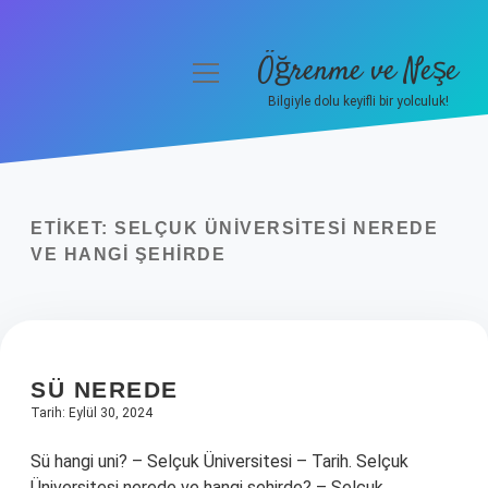
Öğrenme ve Neşe
menüyü
aç
Bilgiyle dolu keyifli bir yolculuk!
Anasayfa
Gizlilik Politikası
ETIKET:
SELÇUK ÜNIVERSITESI NEREDE
Yasal Uyarı
VE HANGI ŞEHIRDE
Hakkımızda
SÜ NEREDE
Tarih: Eylül 30, 2024
Sü hangi uni? – Selçuk Üniversitesi – Tarih. Selçuk
Üniversitesi nerede ve hangi şehirde? – Selçuk